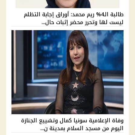
طالبة الـ4% ريم محمد: أوراق إجابة التظلم
ليست لها وتحرر محضر إثبات حال...
وفاة الإعلامية سونيا كمال وتشييع الجنازة
اليوم من مسجد السلام بمدينة ن...