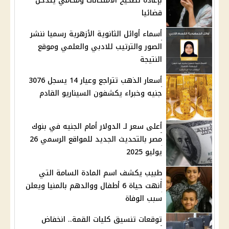
بإعادة تصحيح الامتحانات ومحامي يتدخل
قضائيا
أسماء أوائل الثانوية الأزهرية رسميا ننشر
الصور والترتيب للادبي والعلمي وموقع
النتيجة
أسعار الذهب تتراجع وعيار 14 يسجل 3076
جنيه وخبراء يكشفون السيناريو القادم
أعلى سعر لـ الدولار أمام الجنيه في بنوك
مصر بالتحديث الجديد للمواقع الرسمي 26
يوليو 2025
طبيب يكشف اسم المادة السامة التي
أنهت حياة 6 أطفال ووالدهم بالمنيا ويعلن
سبب الوفاة
توقعات تنسيق كليات القمة.. انخفاض