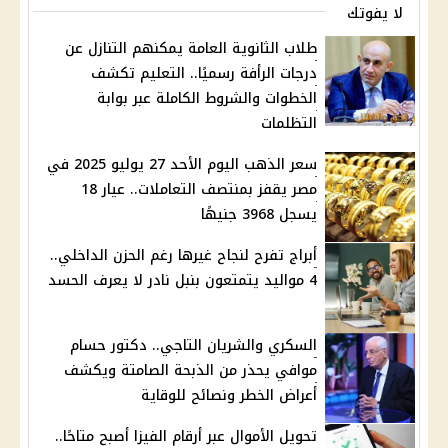
لا يفوتك
طلاب الثانوية العامة يمكنهم التنازل عن
درجات الرأفة رسميًا.. التعليم تكشف
الخطوات والشروط الكاملة عبر بوابة
التظلمات
سعر الذهب اليوم الأحد 27 يوليو 2025 في
مصر يقفز بمنتصف التعاملات.. عيار 18
يسجل 3968 جنيهًا
أبراج تفرح لنجاح غيرها رغم الحزن الداخلي..
4 مواليد يتمتعون بنبل نادر لا يعرف الحسد
السكري والشريان التاجي.. دكتور حسام
موافي يحذر من الذبحة الصامتة ويكشف
أعراض الخطر ونصائح للوقاية
تحويل الأموال عبر أرقام الفيزا أصبح متاحًا..