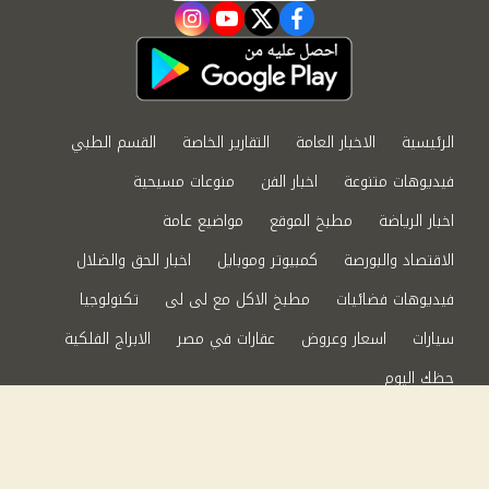
instagram
youtube
twitter
facebook
الرئيسية
الاخبار العامة
التقارير الخاصة
القسم الطبي
فيديوهات متنوعة
اخبار الفن
منوعات مسيحية
اخبار الرياضة
مطبخ الموقع
مواضيع عامة
الاقتصاد والبورصة
كمبيوتر وموبايل
اخبار الحق والضلال
فيديوهات فضائيات
مطبخ الاكل مع لى لى
تكنولوجيا
سيارات
اسعار وعروض
عقارات في مصر
الابراج الفلكية
حظك اليوم
من نحن
سياسة الخصوصية
اتصل بنا
©2024 الحق والضلال All Rights Reserved.