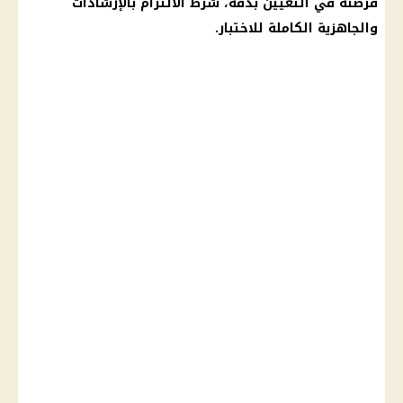
فرصته في التعيين بدقة، شرط الالتزام بالإرشادات
والجاهزية الكاملة للاختبار.