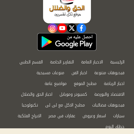
instagram
youtube
twitter
facebook
الرئيسية
الاخبار العامة
التقارير الخاصة
القسم الطبي
فيديوهات متنوعة
اخبار الفن
منوعات مسيحية
اخبار الرياضة
مطبخ الموقع
مواضيع عامة
الاقتصاد والبورصة
كمبيوتر وموبايل
اخبار الحق والضلال
فيديوهات فضائيات
مطبخ الاكل مع لى لى
تكنولوجيا
سيارات
اسعار وعروض
عقارات في مصر
الابراج الفلكية
حظك اليوم