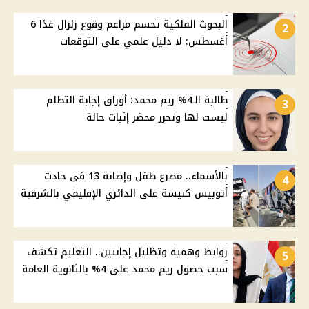
البحوث الفلكية تحسم مزاعم وقوع زلزال غدًا 6
2
أغسطس: لا دليل علمي على التوقعات
طالبة الـ4% ريم محمد: أوراق إجابة التظلم
3
ليست لها وتحرر محضر إثبات حالة
بالأسماء.. مصرع طفل وإصابة 13 في حادث
4
أتوبيس كنيسة على الدائري الإقليمي بالشرقية
روابط وهمية وتظليل إجابتين.. التعليم تكشف
5
سبب حصول ريم محمد على 4% بالثانوية العامة