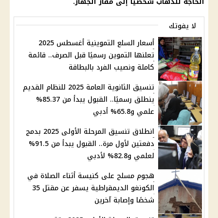
الحاجة للذهاب شخصيًا إلى مقار الجهاز.
لا يفوتك
أسعار السلع التموينية أغسطس 2025
تعلنها التموين رسميًا قبل الصرف.. قائمة
كاملة ونصيب الفرد بالبطاقة
تنسيق الثانوية العامة 2025 للنظام القديم
ينطلق رسميًا.. القبول يبدأ من 85.37%
علمي و65.8% أدبي
انطلاق تنسيق المرحلة الأولى 2025 بدمج
دفعتين لأول مرة.. القبول يبدأ من 91.5%
لعلمي و82.8% لأدبي
هجوم مسلح على كنيسة أثناء الصلاة في
الكونغو الديمقراطية يسفر عن مقتل 35
شخصًا وإصابة آخرين