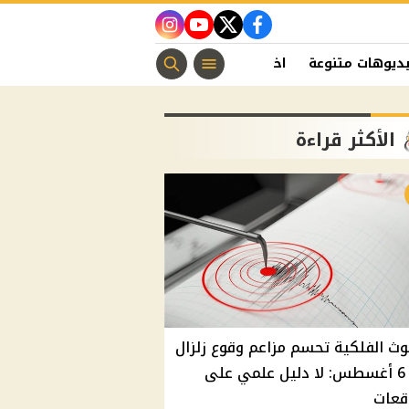
instagram
youtube
twitter
facebook
ديوهات متنوعة
اخبار الفن
منوعات مسيحية
اخبار الرياضة
الأكثر قراءة
وث الفلكية تحسم مزاعم وقوع زلزال
غدًا 6 أغسطس: لا دليل علمي على
قعات