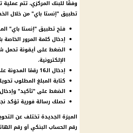
وفقًا للبنك المركزي، تتم عملية
ت
تطبيق "إنستا باي" من خلال الخطو
فتح تطبيق "إنستا باي" الم
إدخال كلمة المرور الخاصة ب
الضغط على أيقونة تحمل شعا
الإلكترونية.
إدخال الـ16 رقمًا المدونة على كارت الفيزا البنكي للمستلم.
كتابة المبلغ المطلوب تحويل
الضغط على "تأكيد" وإدخال ك
تصلك رسالة فورية تؤكد نجاح
الميزة الجديدة تختلف عن التحوي
رقم الحساب البنكي أو رقم الهاتف