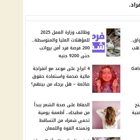
راد.
وظائف وزارة العمل 2025
اق..
للمؤهلات العليا والمتوسطة..
الذهب
200 فرصة فرد أمن برواتب
حتى 9200 جنيه
Galaxy A
4 ابراج على موعد مع انفراجة
مالية ضخمة واستعادة حقوق
ضائعة – هل برجك من بينهم؟
ت 2025 يفتح
الحفاظ على صحة الشعر يبدأ
فنية
من مطبخك.. أطعمة يومية
تحمي شعرك من التساقط
وتمنحه القوة واللمعان