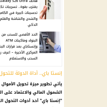
هاتف Galaxy S26 Ultra
يقترب بقوة.. تسريبات ت
تحسينات كبيرة في الكامير
والشحن والشاشة والقلم
الذكي
الحد الأقصى للسحب من
البنوك وماكينات ATM
وإنستاباي بعد قرارات البن
المركزي الأخيرة – اعرف 
السحب والاستعلام
إنستا باي.. أداة الدولة للتحو
يأتي تطوير ميزة
تحويل الأموال
ع
الشمول المالي والاعتماد على الت
"إنستا باي" أحد أدوات التحول ا