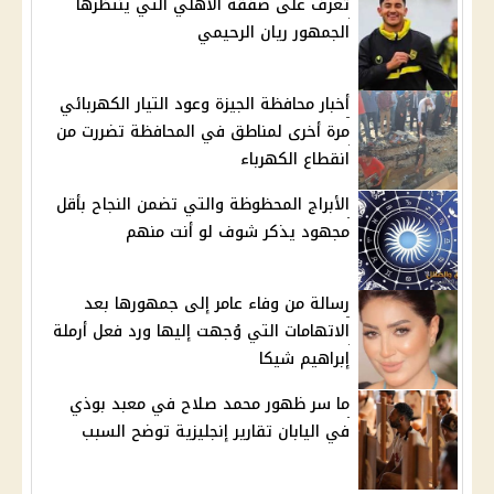
تعرف على صفقة الأهلي التي ينتظرها
الجمهور ريان الرحيمي
أخبار محافظة الجيزة وعود التيار الكهربائي
مرة أخرى لمناطق في المحافظة تضررت من
انقطاع الكهرباء
الأبراج المحظوظة والتي تضمن النجاح بأقل
مجهود يذكر شوف لو أنت منهم
رسالة من وفاء عامر إلى جمهورها بعد
الاتهامات التي وُجهت إليها ورد فعل أرملة
إبراهيم شيكا
ما سر ظهور محمد صلاح في معبد بوذي
في اليابان تقارير إنجليزية توضح السبب