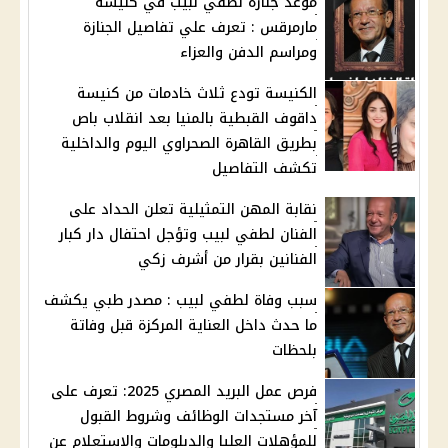
موعد جنازة لطفي لبيب في كنيسة
مارمرقس : تعرف علي تفاصيل الجنازة
ومراسم الدفن والعزاء
الكنيسة تودع ثلاث خادمات من كنيسة
داقوف القبطية بالمنيا بعد انقلاب باص
بطريق القاهرة الصحراوي اليوم والداخلية
تكشف التفاصيل
نقابة المهن التمثيلية تعلن الحداد على
الفنان لطفي لبيب وتؤجل احتفال دار كبار
الفنانين بقرار من أشرف زكي
سبب وفاة لطفي لبيب : مصدر طبي يكشف
ما حدث داخل العناية المركزة قبل وفاتة
بلحظات
فرص عمل البريد المصري 2025: تعرف على
آخر مستجدات الوظائف وشروط القبول
للمؤهلات العليا والدبلومات والاستعلام عن