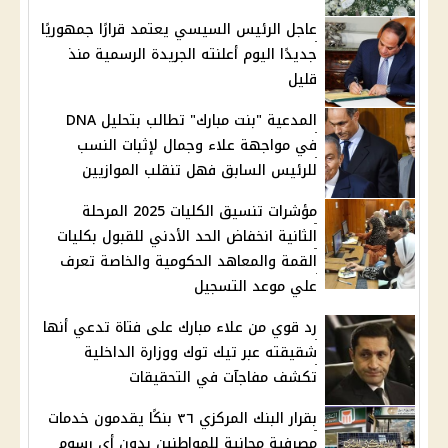
عاجل الرئيس السيسي يعتمد قرارًا جمهوريًا
جديدًا اليوم أعلنته الجريدة الرسمية منذ
قليل
المدعية "بنت مبارك" تطالب بتحليل DNA
في مواجهة علاء وجمال لإثبات النسب
للرئيس السابق فهل تنقلب الموازيين
مؤشرات تنسيق الكليات 2025 المرحلة
الثانية انخفاض الحد الأدني للقبول بكليات
القمة والمعاهد الحكومية والخاصة تعرف
علي موعد التسجيل
رد قوي من علاء مبارك على فتاة تدعي أنها
شقيقته عبر تيك توك ووزارة الداخلية
تكشف مفاجآت في التحقيقات
بقرار البنك المركزي ٣٦ بنكًا يقدمون خدمات
مصرفية مجانية للمواطنين بدون أي رسوم