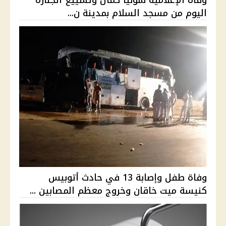
وفاة الإعلامية سونيا كمال وتشييع الجنازة
اليوم من مسجد السلام بمدينة ن...
وفاة طفل وإصابة 13 في حادث أتوبيس
كنيسة ميت خاقان وخروج معظم المصابين ...