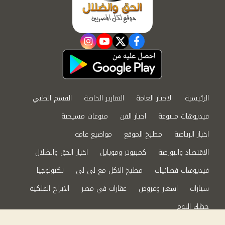
instagram
youtube
twitter
facebook
الرئيسية
الاخبار العامة
التقارير الخاصة
القسم الطبي
فيديوهات متنوعة
اخبار الفن
منوعات مسيحية
اخبار الرياضة
مطبخ الموقع
مواضيع عامة
الاقتصاد والبورصة
كمبيوتر وموبايل
اخبار الحق والضلال
فيديوهات فضائيات
مطبخ الاكل مع لى لى
تكنولوجيا
سيارات
اسعار وعروض
عقارات في مصر
الابراج الفلكية
حظك اليوم