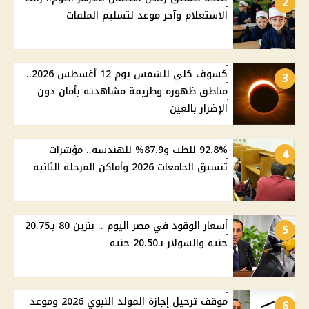
2
الاستعلام وآخر موعد لتسليم الملفات
كسوف كلي للشمس يوم 12 أغسطس 2026..
3
مناطق ظهوره وطريقة مشاهدته بأمان دون
الإضرار بالعين
92.8% للطب و87.9% للهندسة.. مؤشرات
4
تنسيق الجامعات 2026 وأماكن المرحلة الثانية
أسعار الوقود في مصر اليوم .. بنزين 80 بـ20.75
5
جنيه والسولار بـ20.50 جنيه
موقف ترحيل إجازة المولد النبوي 2026 وموعد
6