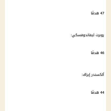
47 هدفًا
روبرت ليفاندوفسكي:
46 هدفًا
ألكسندر إيزاك:
44 هدفًا