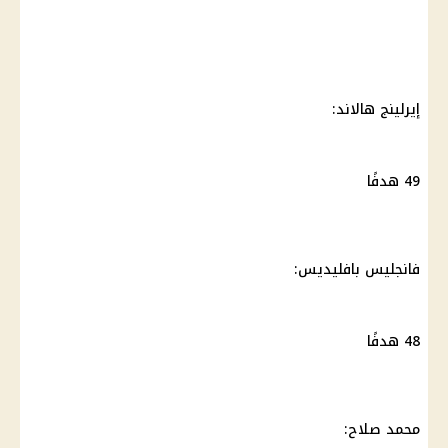
إيرلينج هالاند:
49 هدفًا
فانجليس بافليديس:
48 هدفًا
محمد صلاح
: