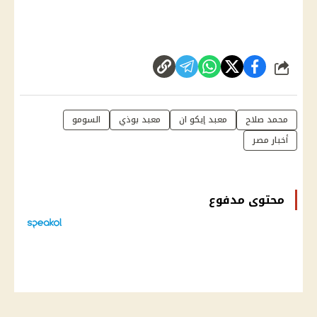
شارك
محمد صلاح
معبد إيكو ان
معبد بوذي
السومو
أخبار مصر
محتوى مدفوع