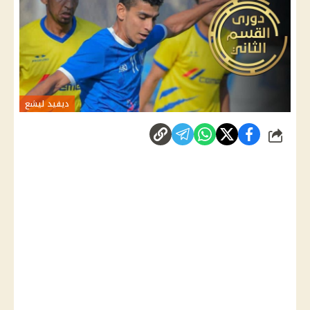
ديفيد ليشع
شارك