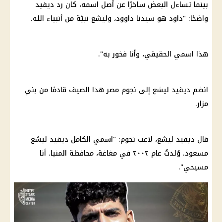
بينما تساءل البعض ساخرًا عن أصل اسمه، كان رد ديفيد
واضحًا: "داود هو سيدنا داوود، وليشع نبيّة من أنبياء الله.
هذا اسمي الحقيقي، وأنا فخور به".
انضم ديفيد ليشع إلى نجوم مصر هذا الصيف قادمًا من بني
مزار.
قال ديفيد ليشع، لاعب نجوم: "اسمي الكامل ديفيد ليشع
مسعود. وُلدتُ عام ٢٠٠٢ في مغاغة،
محافظة المنيا
. أنا
مسيحي".