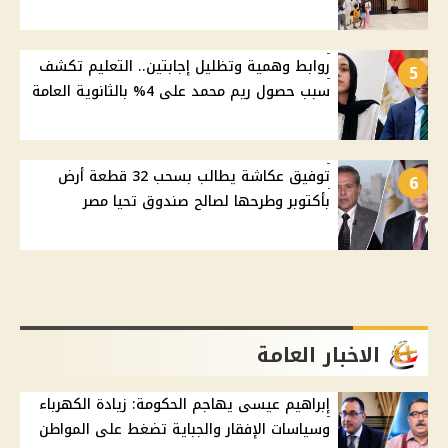
روابط وهمية وتظليل إجابتين.. التعليم تكشف
5
سبب حصول ريم محمد على 4% بالثانوية العامة
توفيق عكاشة يطالب بسحب 32 قطعة أرض
6
بأكتوبر وطرحها لصالح صندوق تحيا مصر
الاخبار العامة
إبراهيم عيسى يهاجم الحكومة: زيادة الكهرباء
وسياسات الإفقار والجباية تضغط على المواطن