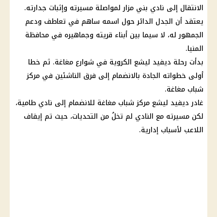
الانتقال إلى نادي بني مزار لمواصلة مسيرته وإثبات جدارته.
يعتقد أن الجدل الدائر حول اسمه ساهم في تعاطف ودعم
الجمهور له، لا سيما بين أبناء قريته وجماهيره في
محافظة
المنيا
.
بدأت رحلة ديفيد ليشع الكروية في شوارع مغاغة. ثم خطا
أولى خطواته الجادة بالانضمام إلى فرق الناشئين في مركز
شباب مغاغة.
غادر ديفيد ليشع مركز شباب مغاغة للانضمام إلى نادي طامية،
لكن مسيرته مع النادي لم تخلُ من التحديات، حيث تم إيقاف
اللاعب لأسباب إدارية.