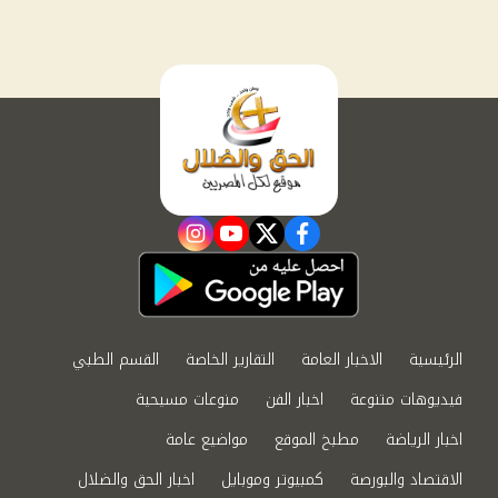
instagram
youtube
twitter
facebook
الرئيسية
الاخبار العامة
التقارير الخاصة
القسم الطبي
فيديوهات متنوعة
اخبار الفن
منوعات مسيحية
اخبار الرياضة
مطبخ الموقع
مواضيع عامة
الاقتصاد والبورصة
كمبيوتر وموبايل
اخبار الحق والضلال