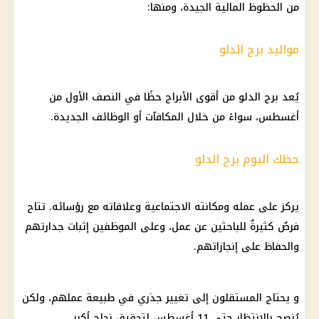
من الحظوظ المالية الجيدة، ومنها:
مواليد برج الدلو
يُعد برج الدلو من أقوى الأبراج حظًا في النصف الأول من
أغسطس، سواءً من خلال المكافآت أو الوظائف الجديدة.
حظك اليوم برج الدلو
يركز على عمله ومكانته الاجتماعية وعلاقاته مع رؤسائه. تتاح
فرصٌ كثيرةٌ للباحثين عن عمل، وعلى الموظفين إثبات جدارتهم
والحفاظ على إنجازاتهم.
و يحتاج المستقلون إلى تغيير جذري في طبيعة عملهم، ولكن
يُنصح بالانتظار حتى 11 أغسطس لتحقيق نجاح أكبر.