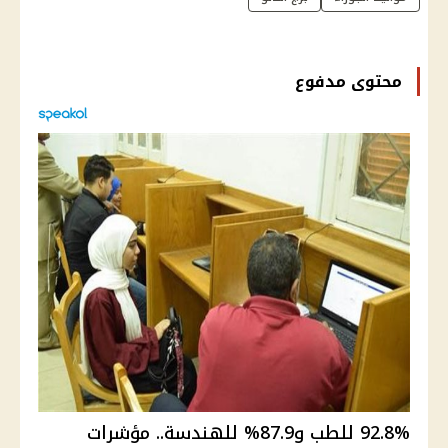
محتوى مدفوع
92.8% للطب و87.9% للهندسة.. مؤشرات