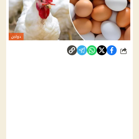
دواجن
شارك