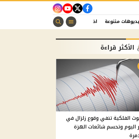
instagram
youtube
twitter
facebook
ديوهات متنوعة
اخبار الفن
منوعات مسيحية
اخبار الرياضة
الأكثر قراءة
وث الفلكية تنفي وقوع زلزال في
اليوم وتحسم شائعات الهزة
مرة