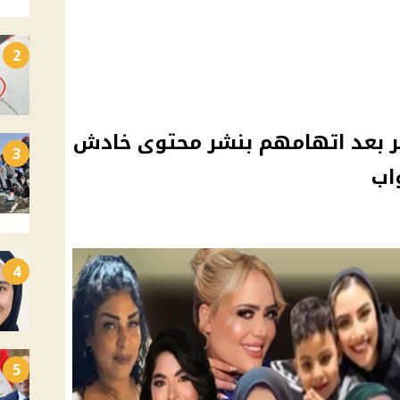
2
نونية ضد 11 بلوجر بعد اتهامهم بنشر محتوى خادش
3
اب
4
5