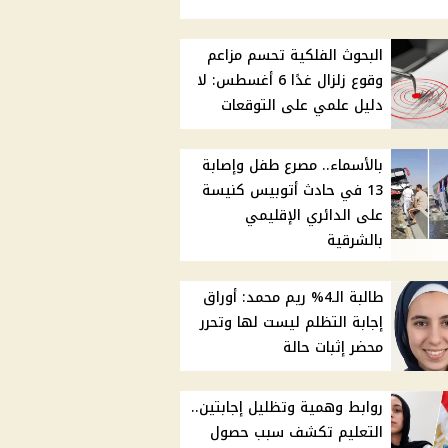
البحوث الفلكية تحسم مزاعم
وقوع زلزال غدًا 6 أغسطس: لا
دليل علمي على التوقعات
بالأسماء.. مصرع طفل وإصابة
13 في حادث أتوبيس كنيسة
على الدائري الإقليمي
بالشرقية
طالبة الـ4% ريم محمد: أوراق
إجابة التظلم ليست لها وتحرر
محضر إثبات حالة
روابط وهمية وتظليل إجابتين..
التعليم تكشف سبب حصول