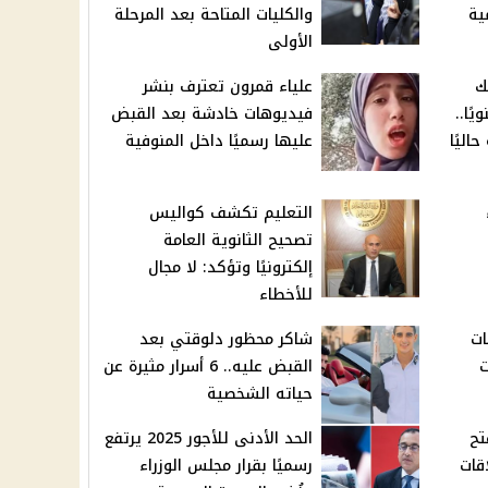
ية
والكليات المتاحة بعد المرحلة
الأولى
ك
علياء قمرون تعترف بنشر
17.2% سنويًا..
فيديوهات خادشة بعد القبض
اليًا
عليها رسميًا داخل المنوفية
التعليم تكشف كواليس
تصحيح الثانوية العامة
إلكترونيًا وتؤكد: لا مجال
للأخطاء
ات
شاكر محظور دلوقتي بعد
ت
القبض عليه.. 6 أسرار مثيرة عن
حياته الشخصية
 2025.. فتح
الحد الأدنى للأجور 2025 يرتفع
قات
رسميًا بقرار مجلس الوزراء