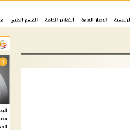
لرئيسية
الاخبار العامة
التقارير الخاصة
القسم الطبي
في
1
البح
مصر 
المد