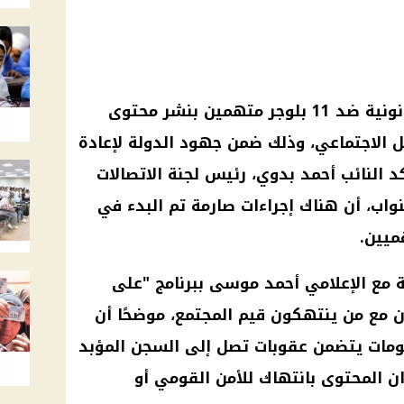
أعلنت جهات برلمانية عن حملة قانونية ضد 11 بلوجر متهمين بنشر محتوى
 الاجتماعي، وذلك ضمن جهود الدولة لإعادة
د النائب أحمد بدوي، رئيس لجنة الاتصالات
واب، أن هناك إجراءات صارمة تم البدء في
ميين.
 مع الإعلامي أحمد موسى ببرنامج "على
ن مع من ينتهكون قيم المجتمع، موضحًا أن
لومات يتضمن عقوبات تصل إلى السجن المؤبد
ن المحتوى بانتهاك للأمن القومي أو