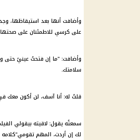
وأضافت أنها بعد استيقاظها، وجدت
على كرسي للاطمئنان على صحتها.
وأضافت: "ما إن فتحتُ عينيّ حتى وج
سلامتك.
قلتُ له: أنا آسف، لن أكون معك في 
سمعتُه يقول: لاقيته بيقولي الفي
لك إن أردت، المهم تقومي"كلامه