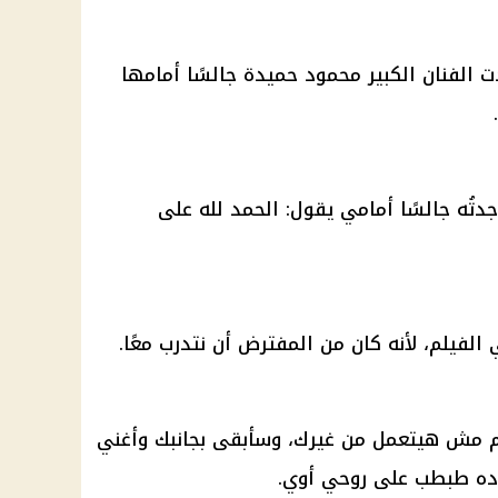
 الفنان الكبير محمود حميدة جالسًا أمامها
دتُه جالسًا أمامي يقول: الحمد لله على
الفيلم، لأنه كان من المفترض أن نتدرب معًا.
لم مش هيتعمل من غيرك، وسأبقى بجانبك وأغني
 ده طبطب على روحي أوي.