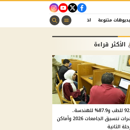
instagram
youtube
twitter
facebook
ديوهات متنوعة
اخبار الفن
منوعات مسيحية
اخبار الرياضة
الأكثر قراءة
92.8% للطب و87.9% للهندسة..
مؤشرات تنسيق الجامعات 2026 وأماكن
حلة الثانية