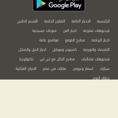
الرئيسية
الاخبار العامة
التقارير الخاصة
القسم الطبي
فيديوهات متنوعة
اخبار الفن
منوعات مسيحية
اخبار الرياضة
مطبخ الموقع
مواضيع عامة
الاقتصاد والبورصة
كمبيوتر وموبايل
اخبار الحق والضلال
فيديوهات فضائيات
مطبخ الاكل مع لى لى
تكنولوجيا
سيارات
اسعار وعروض
عقارات في مصر
الابراج الفلكية
حظك اليوم
من نحن
سياسة الخصوصية
اتصل بنا
©2024 الحق والضلال All Rights Reserved.
Powered by