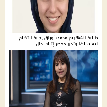
طالبة الـ4% ريم محمد: أوراق إجابة التظلم
ليست لها وتحرر محضر إثبات حال...