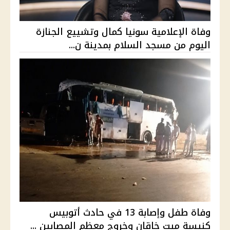
وفاة الإعلامية سونيا كمال وتشييع الجنازة
اليوم من مسجد السلام بمدينة ن...
وفاة طفل وإصابة 13 في حادث أتوبيس
كنيسة ميت خاقان وخروج معظم المصابين ...