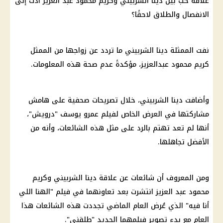
علاقة حب بين دينا الشربيني وكريم محمود عبد العزيز أدت إلى
الانفصال والطلاق لاحقًا؟
نفت الممثلة دينا الشربيني ما تردد عن زواجها من الممثل
كريم محمود عبدالعزيز، مؤكدةً عدم صحة هذه المعلومات.
وأضافت دينا الشربيني، خلال تصريحات صحفية على هامش
مشاركتها في العرض الخاص لفيلم عمرو يوسف "درويش"،
أنها لم تعد تهتم بالرد على مثل هذه الشائعات، وأنه من
الأفضل تجاهلها.
ومن المعروف أن شائعات عن علاقة دينا الشربيني وكريم
محمود عبد العزيز انتشرت بعد تعاونهما في فيلم "الهنا اللي
أنا فيه" الذي عُرض العام الماضي تجددت هذه الشائعات هذا
العام مع بدء تصوير فيلمهما الجديد "طلقني".