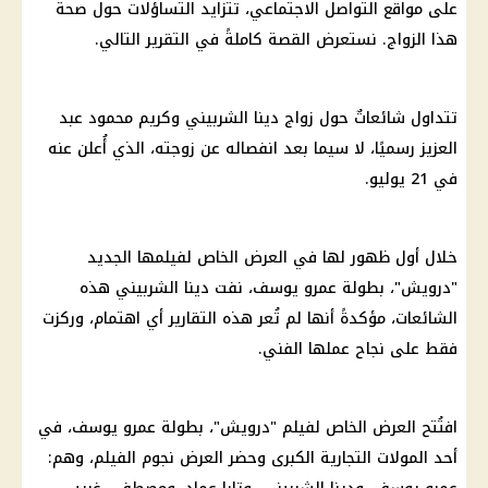
على مواقع التواصل الاجتماعي، تتزايد التساؤلات حول صحة
هذا الزواج. نستعرض القصة كاملةً في التقرير التالي.
تتداول شائعاتٌ حول زواج دينا الشربيني وكريم محمود عبد
العزيز رسميًا، لا سيما بعد انفصاله عن زوجته، الذي أُعلن عنه
في 21 يوليو.
خلال أول ظهور لها في العرض الخاص لفيلمها الجديد
"درويش"، بطولة عمرو يوسف، نفت دينا الشربيني هذه
الشائعات، مؤكدةً أنها لم تُعر هذه التقارير أي اهتمام، وركزت
فقط على نجاح عملها الفني.
افتُتح العرض الخاص لفيلم "درويش"، بطولة عمرو يوسف، في
أحد المولات التجارية الكبرى وحضر العرض نجوم الفيلم، وهم: