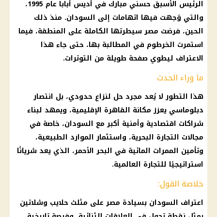
الرئيس الأسبق
حسني مبارك
في أديس أبابا عام 1995،
والتي وُجهت فيها اتهامات إلى
السودان
. منذ ذلك
الحين، فرضت مصر سيطرتها الكاملة على المنطقة، فيما
استمرت الخرطوم في المطالبة بها، حتى جاء هذا
الاعتراف ليطوي صفحة طويلة من التوترات.
ما وراء الحدث
هذا التطور لا يُعد مجرد حل لنزاع حدودي، بل انتصار
دبلوماسي يعزز مكانة
القاهرة
الإقليمية، ويمهد لبناء
شراكات اقتصادية وأمنية أكبر مع
السودان
، خاصة في
مجالات التجارة البحرية، واستثمار الموارد الطبيعية،
وتأمين الممرات المائية في
البحر الأحمر
، الذي يعد شريانًا
استراتيجيًا للتجارة العالمية.
خلاصة القول:
اعتراف السودان بسيادة مصر على مثلث حلايب وشلاتين
يمثل نقطة تحول في العلاقات الثنائية، وفرصة تاريخية