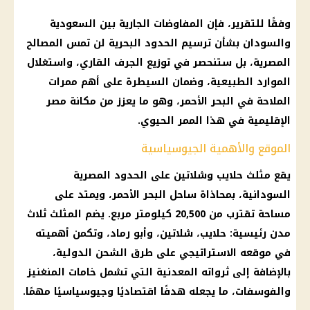
وفقًا للتقرير، فإن المفاوضات الجارية بين السعودية
والسودان بشأن ترسيم الحدود البحرية لن تمس المصالح
المصرية، بل ستنحصر في توزيع الجرف القاري، واستغلال
الموارد الطبيعية، وضمان السيطرة على أهم ممرات
الملاحة في
البحر الأحمر
، وهو ما يعزز من مكانة مصر
الإقليمية في هذا الممر الحيوي.
الموقع والأهمية الجيوسياسية
يقع مثلث حلايب وشلاتين على الحدود المصرية
السودانية، بمحاذاة ساحل
البحر الأحمر
، ويمتد على
مساحة تقترب من 20,500 كيلومتر مربع. يضم المثلث ثلاث
مدن رئيسية: حلايب، شلاتين، وأبو رماد، وتكمن أهميته
في موقعه الاستراتيجي على طرق الشحن الدولية،
بالإضافة إلى ثرواته المعدنية التي تشمل خامات المنغنيز
والفوسفات، ما يجعله هدفًا اقتصاديًا وجيوسياسيًا مهمًا.