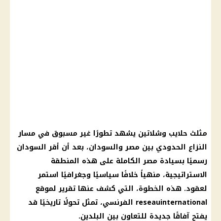
مثلث حلايب وشلاتين يشهد تطورًا غير مسبوق في مسار
النزاع الحدودي بين مصر والسودان، بعد أن أقر السودان
رسميًا بسيادة مصر الكاملة على هذه المنطقة
الاستراتيجية، منهياً خلافًا سياسيًا وجغرافيًا استمر
لعقود. هذه الخطوة، التي كشف عنها تقرير لموقع
reseauinternational الفرنسي، تمثل تحولًا تاريخيًا قد
يفتح آفاقًا جديدة للتعاون بين البلدين.