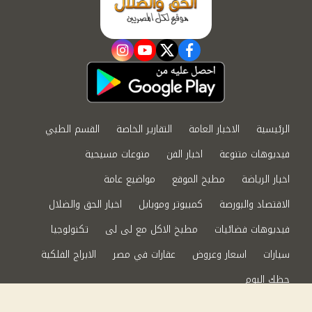
instagram
youtube
twitter
facebook
الرئيسية
الاخبار العامة
التقارير الخاصة
القسم الطبي
فيديوهات متنوعة
اخبار الفن
منوعات مسيحية
اخبار الرياضة
مطبخ الموقع
مواضيع عامة
الاقتصاد والبورصة
كمبيوتر وموبايل
اخبار الحق والضلال
فيديوهات فضائيات
مطبخ الاكل مع لى لى
تكنولوجيا
سيارات
اسعار وعروض
عقارات في مصر
الابراج الفلكية
حظك اليوم
من نحن
سياسة الخصوصية
اتصل بنا