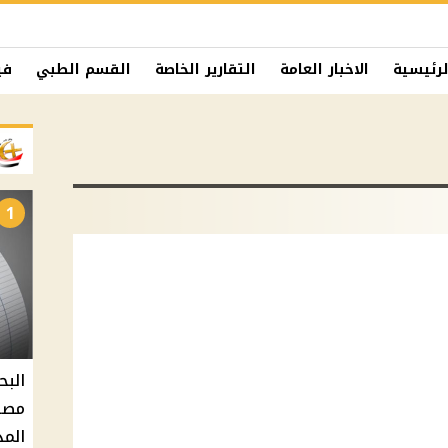
لرئيسية
الاخبار العامة
التقارير الخاصة
القسم الطبي
في
1
البح
مصر 
المد