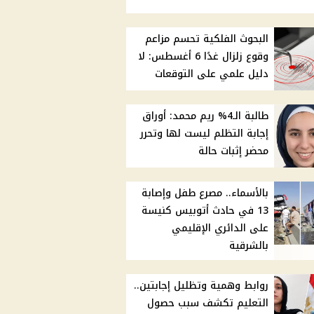
البحوث الفلكية تحسم مزاعم
وقوع زلزال غدًا 6 أغسطس: لا
دليل علمي على التوقعات
طالبة الـ4% ريم محمد: أوراق
إجابة التظلم ليست لها وتحرر
محضر إثبات حالة
بالأسماء.. مصرع طفل وإصابة
13 في حادث أتوبيس كنيسة
على الدائري الإقليمي
بالشرقية
روابط وهمية وتظليل إجابتين..
التعليم تكشف سبب حصول