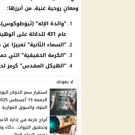
ومعانٍ روحية غنية، من أبرزها:
"والدة الإله" (ثيؤطوكوس
عام 431 للدلالة على ألوهية المسيح المولود منها.
"السماء الثانية" تعبيرًا عن
"الكرمة الحقيقية" التي حمل
"الهيكل المقدس" كرمز لحل
لا يفوتك
استقرار سعر الدولار اليوم
البنوك والسوق الموازية
أبراج بارعة في إدارة الأعم
وتحقيق الثروات.. ذكاء وق
تضمن النجاح المالي