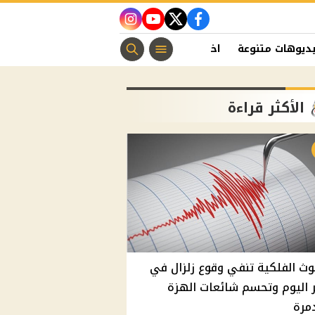
instagram
youtube
twitter
facebook
ديوهات متنوعة
اخبار الفن
منوعات مسيحية
اخبار الرياضة
الأكثر قراءة
وث الفلكية تنفي وقوع زلزال في
اليوم وتحسم شائعات الهزة
مرة