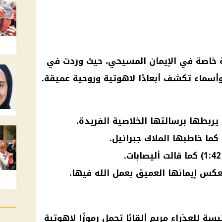
ة خاصة في الإيمان المسيحي، حيث وردت في
سماء تكشف أبعادًا لاهوتية وروحية عميقة.
ة للعذراء مريم ألقابًا تحمل رموزًا لاهوتية