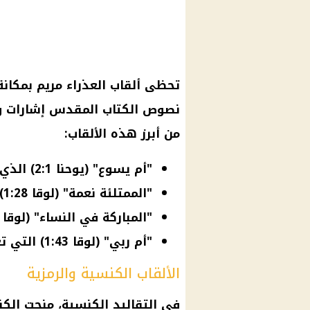
تحظى ألقاب العذراء مريم بمكان
نصوص الكتاب المقدس إشارات وأ
من أبرز هذه الألقاب:
"أم يسوع" (يوحنا 2:1) الذي يربطها برسالتها الخلاصية الفريدة.
"الممتلئة نعمة" (لوقا 1:28) كما خاطبها الملاك جبرائيل.
"المباركة في النساء" (لوقا 1:42) كما قالت أليصابات.
"أم ربي" (لوقا 1:43) التي تعكس إيمانها العميق بعمل الله فيها.
الألقاب الكنسية والرمزية
في التقاليد الكنسية، منحت الكنيس