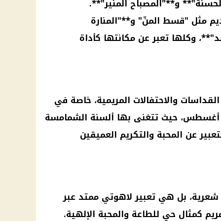
لحسنة"** و**"المصباح المنير"**.
م مثل "قسط المنّ" و**"المنارة
"**، وكلها تعبر عن مكانتها كأداة
لقداسات والاحتفالات المريمية، خاصة في
ر أغسطس، حيث تتغنى بها ألسنة الشمامسة
عبير عن المحبة والتكريم العميقين
شعرية، بل هي تعبير لاهوتي ممتد عبر
 مريم كمثال حي للطاعة والمحبة الإلهية.