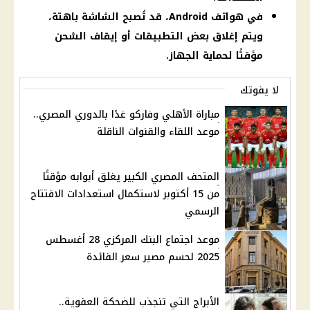
في هواتف Android، قد تُصبح الشاشة باهتة،
ويتم إغلاق بعض التطبيقات أو إيقاف الشحن
مؤقتًا لحماية الجهاز.
لا يفوتك
مباراة الأهلي وفاركو غدًا بالدوري المصري..
موعد اللقاء والقنوات الناقلة
المتحف المصري الكبير يغلق أبوابه مؤقتًا
من 15 أكتوبر لاستكمال استعدادات الافتتاح
الرسمي
موعد اجتماع البنك المركزي 28 أغسطس
2025 لحسم مصير سعر الفائدة
الأبراج التي تنجذب للضحكة العفوية..