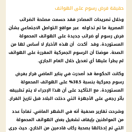
حقيقة فرض رسوم على الهواتف
وخلال تصريحات المصادر فقد حسمت
مصلحة الضرائب
المصرية
ما تم تداوله عبر
مواقع التواصل الاجتماعي
بشأن
فرض رسوم أو ضرائب جديدة على الهواتف المحمولة
المستوردة، وقد أكدت أن هذه الأخبار لا أساس لها من
الصحة
، موضحًا أن
الرسوم الجمركية
المقررة على الهواتف
لم يطرأ عليها أي تعديل خلال العام الجاري.
وكانت
الحكومة
قد أصدرت في يناير الماضي قرار بفرض
رسوم جمركية
بنسبة 38.5% على الهواتف المحمولة
المستوردة، مع التأكيد على أن هذا الإجراء لا يتم تطبيقه
بأثر رجعي على الأجهزة التي دخلت البلاد قبل تاريخ القرار.
وشرحت تقارير صحفية أنه في الشهر الماضي، تفاجأ عدد
من
المواطنين
بإيقاف تشغيل بعض الهواتف المحمولة
التي تم إدخالها بصحبة ركاب قادمين من الخارج، حيث جرى