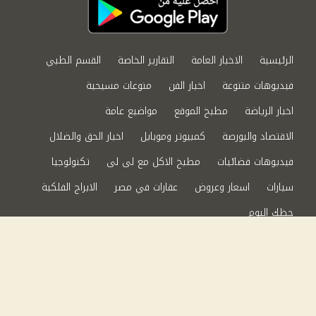
الرئيسية
الاخبار العامة
التقارير الخاصة
القسم الطبي
فيديوهات متنوعة
اخبار الفن
منوعات مسيحية
اخبار الرياضة
مطبخ الموقع
مواضيع عامة
الاقتصاد والبورصة
كمبيوتر وموبايل
اخبار الحق والضلال
فيديوهات فضائيات
مطبخ الاكل مع لى لى
تكنولوجيا
سيارات
اسعار وعروض
عقارات في مصر
الابراج الفلكية
حظك اليوم
من نحن
سياسة الخصوصية
اتصل بنا
©2024 الحق والضلال All Rights Reserved.
Powered by