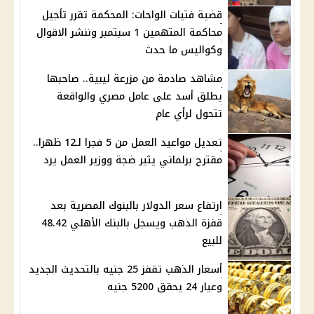
قضية فتيات الواحات: المحكمة تقرر تأجيل
محاكمة المتهمين 1 سبتمبر وننشر الاقوال
وكواليس ما حدث
مشاهد صادمة من مزرعة ليبية.. صاحبها
يطلق أسد على عامل مصري والواقعة
تتحول لرأي عام
تعديل مواعيد العمل من 5 فجرا لـ12 ظهرا..
مقترح برلماني يثير ضجة ووزير العمل يرد
ارتفاع سعر الدولار بالبنوك المصرية بعد
قفزة الذهب ويسجل بالبنك الأهلي 48.42
للبيع
أسعار الذهب تقفز 25 جنيه بالتحديث الجديد
وعيار 24 يحقق 5200 جنيه