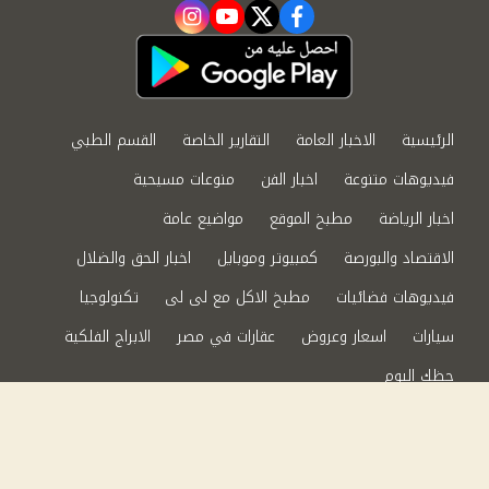
instagram
youtube
twitter
facebook
الرئيسية
الاخبار العامة
التقارير الخاصة
القسم الطبي
فيديوهات متنوعة
اخبار الفن
منوعات مسيحية
اخبار الرياضة
مطبخ الموقع
مواضيع عامة
الاقتصاد والبورصة
كمبيوتر وموبايل
اخبار الحق والضلال
فيديوهات فضائيات
مطبخ الاكل مع لى لى
تكنولوجيا
سيارات
اسعار وعروض
عقارات في مصر
الابراج الفلكية
حظك اليوم
من نحن
سياسة الخصوصية
اتصل بنا
©2024 الحق والضلال All Rights Reserved.