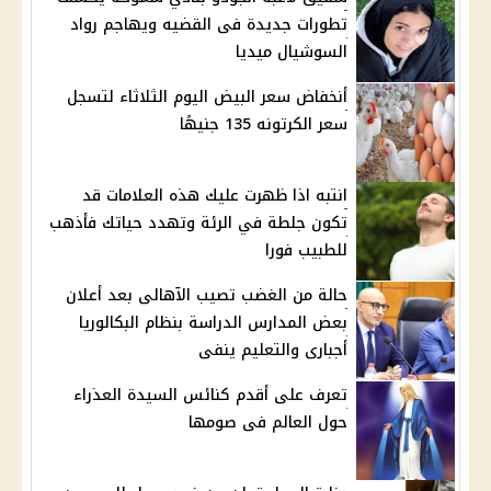
تطورات جديدة فى القضيه ويهاجم رواد
السوشيال ميديا
أنخفاض سعر البيض اليوم الثلاثاء لتسجل
سعر الكرتونه 135 جنيهًا
انتبه اذا ظهرت عليك هذه العلامات قد
تكون جلطة في الرئة وتهدد حياتك فأذهب
للطبيب فورا
حالة من الغضب تصيب الآهالى بعد أعلان
بعض المدارس الدراسة بنظام البكالوريا
أجبارى والتعليم ينفى
تعرف على أقدم كنائس السيدة العذراء
حول العالم فى صومها