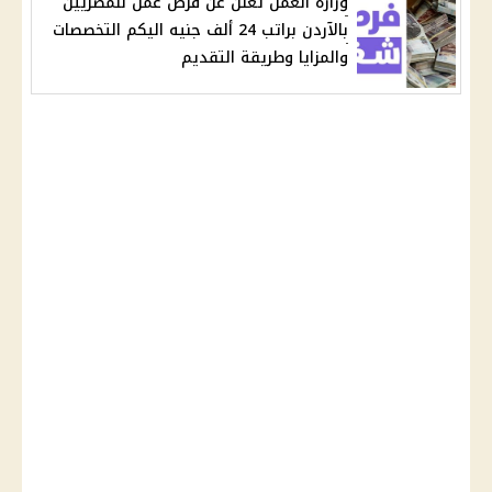
وزارة العمل تعلن عن فرص عمل للمصريين
بالآردن براتب 24 ألف جنيه اليكم التخصصات
والمزايا وطريقة التقديم