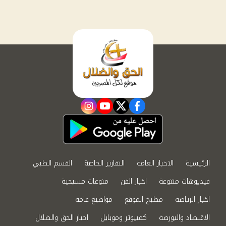
instagram
youtube
twitter
facebook
الرئيسية
الاخبار العامة
التقارير الخاصة
القسم الطبي
فيديوهات متنوعة
اخبار الفن
منوعات مسيحية
اخبار الرياضة
مطبخ الموقع
مواضيع عامة
الاقتصاد والبورصة
كمبيوتر وموبايل
اخبار الحق والضلال