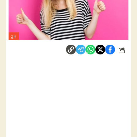
برج
شارك