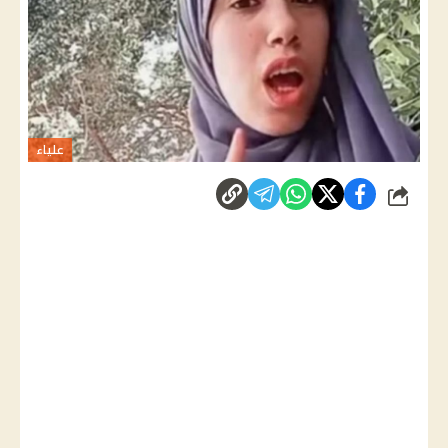
علياء
شارك