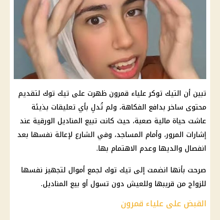
تبين أن التيك توكر علياء قمرون ظهرت على تيك توك لتقديم
محتوى ساخر بدافع الفكاهة، ولم تُدلِ بأي تعليقات بذيئة
عاشت حياة مالية صعبة، حيث كانت تبيع المناديل الورقية عند
إشارات المرور، وأمام المساجد، وفي الشارع لإعالة نفسها بعد
انفصال والديها وعدم الاهتمام بها.
صرحت بأنها انضمت إلى تيك توك لجمع أموال لتجهيز نفسها
للزواج من قريبها وللعيش دون تسول أو بيع المناديل.
القبض على علياء قمرون