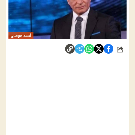
أحمد موسى
شارك