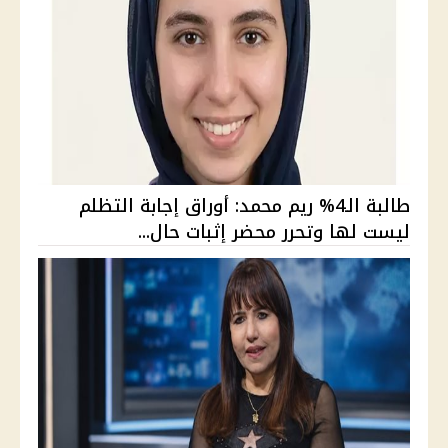
طالبة الـ4% ريم محمد: أوراق إجابة التظلم
ليست لها وتحرر محضر إثبات حال...