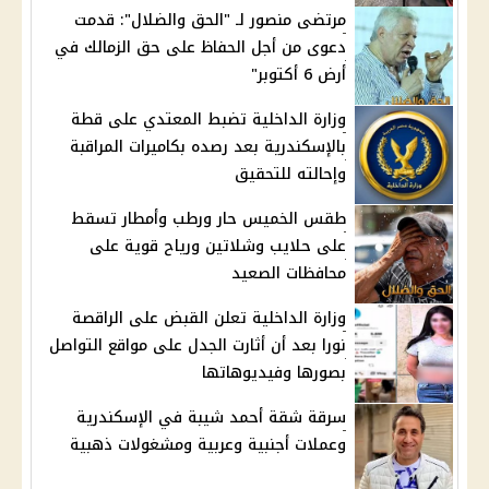
مرتضى منصور لـ "الحق والضلال": قدمت
دعوى من أجل الحفاظ على حق الزمالك في
أرض 6 أكتوبر"
وزارة الداخلية تضبط المعتدي على قطة
بالإسكندرية بعد رصده بكاميرات المراقبة
وإحالته للتحقيق
طقس الخميس حار ورطب وأمطار تسقط
على حلايب وشلاتين ورياح قوية على
محافظات الصعيد
وزارة الداخلية تعلن القبض على الراقصة
نورا بعد أن أثارت الجدل على مواقع التواصل
بصورها وفيديوهاتها
سرقة شقة أحمد شيبة في الإسكندرية
وعملات أجنبية وعربية ومشغولات ذهبية