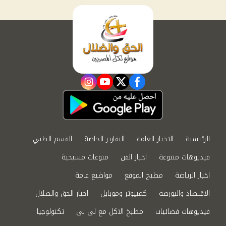
instagram
youtube
twitter
facebook
الرئيسية
الاخبار العامة
التقارير الخاصة
القسم الطبي
فيديوهات متنوعة
اخبار الفن
منوعات مسيحية
اخبار الرياضة
مطبخ الموقع
مواضيع عامة
الاقتصاد والبورصة
كمبيوتر وموبايل
اخبار الحق والضلال
فيديوهات فضائيات
مطبخ الاكل مع لى لى
تكنولوجيا