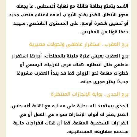
الأسد يتمتع بطاقة هائلة مع نهاية أغسطس، ما يجعله
محور الأنظار. القدر يفتح الأبواب أمامه لاعتلاء منصب جديد
أو تحقيق شهرة أوسع. على المستوى الشخصي، سيجد
دعمًا قويًا من المقربين.
برج العقرب.. استقرار عاطفي وتحولات مصيرية
برج العقرب
يعيش فترة مليئة بالمفاجآت، أبرزها استقرار
عاطفي طال انتظاره. هناك فرص للارتباط الرسمي أو
خطوات مهمة نحو الزواج. كما قد يبدأ العقرب مشروعًا
جديدًا يغيّر مجرى حياته.
برج الجدي.. بوابة الإنجازات المنتظرة
الجدي يستعيد السيطرة على مساره مع نهاية أغسطس.
القدر يفتح له أبواب الإنجازات سواء في العمل أو في
القرارات الشخصية المهمة. كما أن هناك انفراجات
مالية
ستدعم مشاريعه المستقبلية.