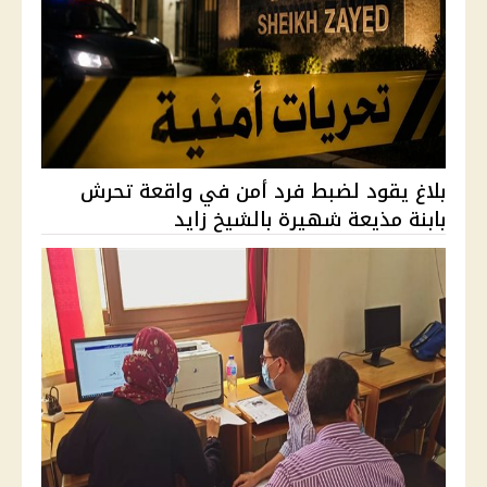
بلاغ يقود لضبط فرد أمن في واقعة تحرش
بابنة مذيعة شهيرة بالشيخ زايد