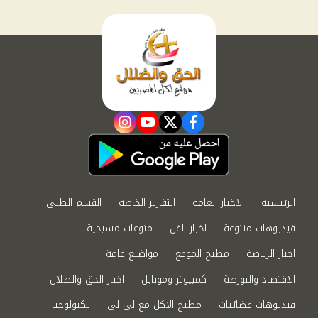
instagram
youtube
twitter
facebook
الرئيسية
الاخبار العامة
التقارير الخاصة
القسم الطبي
فيديوهات متنوعة
اخبار الفن
منوعات مسيحية
اخبار الرياضة
مطبخ الموقع
مواضيع عامة
الاقتصاد والبورصة
كمبيوتر وموبايل
اخبار الحق والضلال
فيديوهات فضائيات
مطبخ الاكل مع لى لى
تكنولوجيا