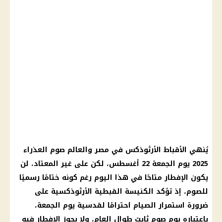
يُنهي الأقباط الأرثوذكس في مصر والعالم صوم العذراء
2025 يوم الجمعة 22 أغسطس، لكن على غير المعتاد، لن
يكون الإفطار متاحًا في هذا اليوم رغم كونه ختامًا رسميًا
للصوم، إذ تؤكد الكنيسة القبطية الأرثوذكسية على
ضرورة استمرار الصيام احترامًا لقدسية يوم الجمعة،
باعتباره يوم صوم ثابت طوال العام، ولا يجوز الإفطار فيه