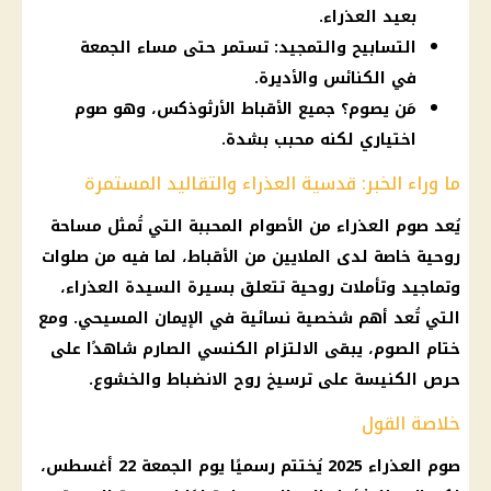
بعيد العذراء.
التسابيح والتمجيد: تستمر حتى مساء الجمعة
في الكنائس والأديرة.
مَن يصوم؟ جميع الأقباط الأرثوذكس، وهو صوم
اختياري لكنه محبب بشدة.
ما وراء الخبر: قدسية العذراء والتقاليد المستمرة
يُعد
صوم العذراء
من الأصوام المحببة التي تُمثل مساحة
روحية خاصة لدى الملايين من
الأقباط
، لما فيه من صلوات
وتماجيد وتأملات روحية تتعلق بسيرة السيدة
العذراء
،
التي تُعد أهم شخصية نسائية في الإيمان المسيحي. ومع
ختام الصوم، يبقى الالتزام الكنسي الصارم شاهدًا على
حرص
الكنيسة
على ترسيخ روح الانضباط والخشوع.
خلاصة القول
صوم العذراء 2025
يُختتم رسميًا يوم الجمعة 22 أغسطس،