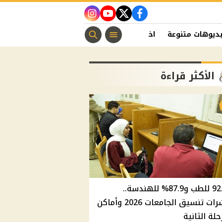
instagram
youtube
twitter
facebook
ديوهات متنوعة
اخبار الفن
منوعات مسيحية
اخبار الرياضة
الأكثر قراءة
92.8% للطب و87.9% للهندسة..
مؤشرات تنسيق الجامعات 2026 وأماكن
حلة الثانية