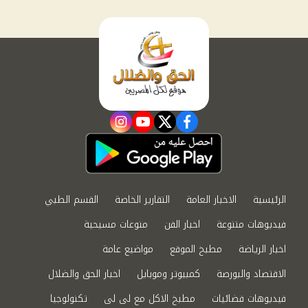
instagram
youtube
twitter
facebook
الرئيسية
الاخبار العامة
التقارير الخاصة
القسم الطبي
فيديوهات متنوعة
اخبار الفن
منوعات مسيحية
اخبار الرياضة
مطبخ الموقع
مواضيع عامة
الاقتصاد والبورصة
كمبيوتر وموبايل
اخبار الحق والضلال
فيديوهات فضائيات
مطبخ الاكل مع لى لى
تكنولوجيا