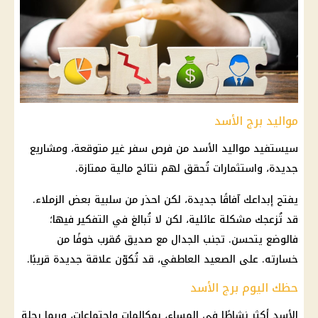
مواليد برج الأسد
سيستفيد مواليد الأسد من فرص سفر غير متوقعة، ومشاريع
جديدة، واستثمارات تُحقق لهم نتائج
مالية
ممتازة.
يفتح إبداعك آفاقًا جديدة، لكن احذر من سلبية بعض الزملاء.
قد تُزعجك مشكلة عائلية، لكن لا تُبالغ في التفكير فيها؛
فالوضع يتحسن. تجنب الجدال مع صديق مُقرب خوفًا من
خسارته. على الصعيد العاطفي، قد تُكوّن علاقة جديدة قريبًا.
حظك اليوم برج الأسد
الأسد أكثر نشاطًا في المساء، بمكالمات واجتماعات، وربما رحلة