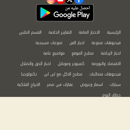
instagram
youtube
twitter
facebook
الرئيسية
الاخبار العامة
التقارير الخاصة
القسم الطبي
فيديوهات متنوعة
اخبار الفن
منوعات مسيحية
اخبار الرياضة
مطبخ الموقع
مواضيع عامة
الاقتصاد والبورصة
كمبيوتر وموبايل
اخبار الحق والضلال
فيديوهات فضائيات
مطبخ الاكل مع لى لى
تكنولوجيا
سيارات
اسعار وعروض
عقارات في مصر
الابراج الفلكية
حظك اليوم
من نحن
سياسة الخصوصية
اتصل بنا
©2024 الحق والضلال All Rights Reserved.
Powered by