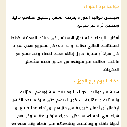
مواليد برج الجوزاء
سيحظى مواليد الجوزاء بفرصة السفر، وتحقيق مكاسب
مالية
،
وتحقيق ثراء غير متوقع.
أفكارك الإبداعية تستحق
الاستثمار
في حياتك المهنية. خطط
لمستقبلك المالي بعناية، وابدأ بالادخار لمشروع مهم، سواءً
كان منزلًا أو
سيارة
. حاول إنهاء عملك لقضاء وقت ممتع مع
عائلتك. مكالمة غير متوقعة من صديق قديم ستُنعش
الذكريات.
حظك اليوم برج الجوزاء
سينشغل مواليد الجوزاء اليوم بتنظيم شؤونهم المنزلية
والعائلية والعقارية. سيكون لديهم حتى فترة ما بعد الظهر
لإكمال أي أعمال ضرورية في منزلهم أو إتمام عملية بيع أو
شراء. في المساء، سيدخل الجوزاء فترة رائعة ستوفر لهم
أجواءً دافئة ورومانسية، وتشجعهم على قضاء وقت ممتع مع