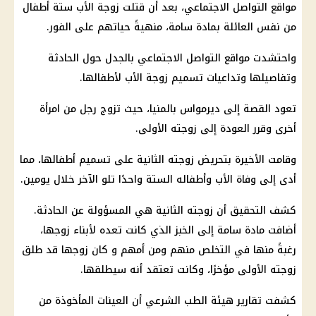
مواقع التواصل الاجتماعي
، بعد أن قتلت زوجة الأب ستة
أطفال
من نفس العائلة بمادة سامة، منهيةً حياتهم على الفور.
واحتشدت
مواقع التواصل الاجتماعي
بالجدل حول الحادثة
وتفاصيلها وتداعيات تسميم زوجة الأب لأطفالها.
تعود القصة إلى ديرمواس بالمنيا، حيث تزوج رجل من امرأة
أخرى وقرر العودة إلى زوجته الأولى.
وقامت الأخيرة بتحريض زوجته الثانية على تسميم أطفالها، مما
أدى إلى وفاة الأب وأطفاله الستة واحدًا تلو الآخر خلال يومين.
كشف التحقيق أن زوجته الثانية هي المسؤولة عن الحادثة.
أضافت مادة سامة إلى الخبز الذي كانت تعده لأبناء زوجها،
رغبةً منها في التخلص منهم ومن أمهم و كان زوجها قد طلق
زوجته الأولى مؤخرًا، وكانت تعتقد أنه سيطلقها.
كشفت تقارير هيئة
الطب الشرعي
أن العينات المأخوذة من