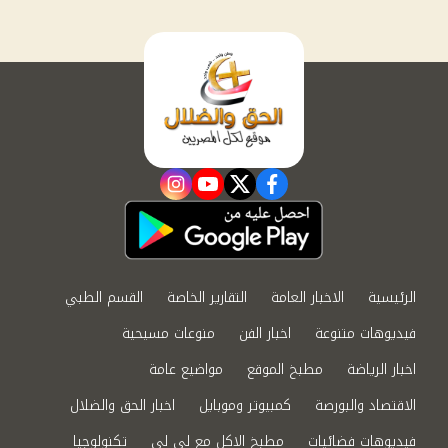
instagram
youtube
twitter
facebook
الرئيسية
الاخبار العامة
التقارير الخاصة
القسم الطبي
فيديوهات متنوعة
اخبار الفن
منوعات مسيحية
اخبار الرياضة
مطبخ الموقع
مواضيع عامة
الاقتصاد والبورصة
كمبيوتر وموبايل
اخبار الحق والضلال
فيديوهات فضائيات
مطبخ الاكل مع لى لى
تكنولوجيا