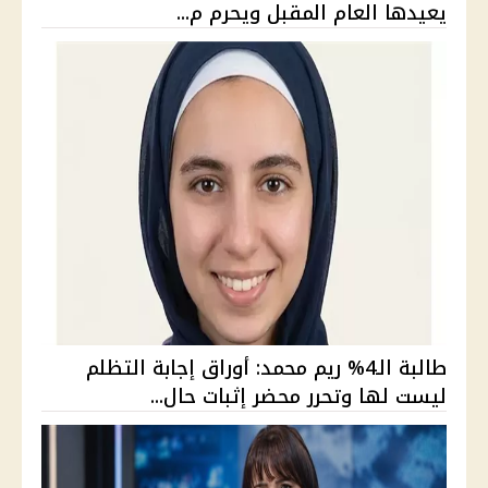
يعيدها العام المقبل ويحرم م...
طالبة الـ4% ريم محمد: أوراق إجابة التظلم
ليست لها وتحرر محضر إثبات حال...