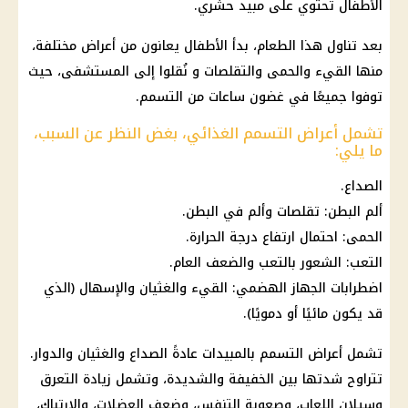
الأطفال
تحتوي على مبيد حشري.
بعد تناول هذا الطعام، بدأ الأطفال يعانون من أعراض مختلفة،
منها القيء والحمى والتقلصات و نُقلوا إلى
المستشفى
، حيث
توفوا جميعًا في غضون ساعات من التسمم.
تشمل أعراض التسمم الغذائي، بغض النظر عن السبب،
ما يلي:
الصداع.
ألم البطن: تقلصات وألم في البطن.
الحمى: احتمال
ارتفاع درجة الحرارة
.
التعب: الشعور بالتعب والضعف العام.
اضطرابات
الجهاز الهضمي
: القيء والغثيان والإسهال (الذي
قد يكون مائيًا أو دمويًا).
تشمل أعراض التسمم بالمبيدات عادةً الصداع والغثيان والدوار.
تتراوح شدتها بين الخفيفة والشديدة، وتشمل زيادة التعرق
وسيلان اللعاب، وصعوبة التنفس، وضعف العضلات، والارتباك،