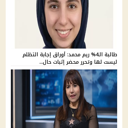
طالبة الـ4% ريم محمد: أوراق إجابة التظلم
ليست لها وتحرر محضر إثبات حال...