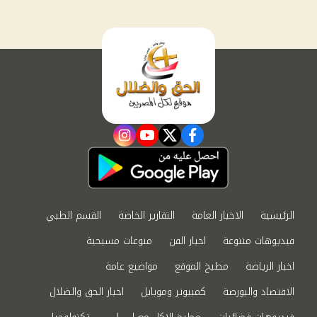
instagram
youtube
twitter
facebook
الرئيسية
الاخبار العامة
التقارير الخاصة
القسم الطبي
فيديوهات متنوعة
اخبار الفن
منوعات مسيحية
اخبار الرياضة
مطبخ الموقع
مواضيع عامة
الاقتصاد والبورصة
كمبيوتر وموبايل
اخبار الحق والضلال