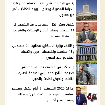
رئيس الإذاعة ينفي اختيار حسام عقل بلجنة
الدراما المصرية ويعلق: ترويج الاكاذيب أمر
غير مقبول
شقق سكن لكل المصريين: مد التقديم لـ
14 سبتمبر وننشر أماكن الوحدات والشروط
وقيمة التقسيط
وظائف وزارة الاسكان: مطلوب 24 مهندس
و18 محاسب وتخصصات أخرى وانتهاء
التقديم بعد اسبوع
والد كيرلس حشمت يكشف كواليس
جديدة: التاجر خدع ابني بصفقة أجهزة
التابلت وتعرض لحادث بالصين
إجازات 2025 المتبقية: 3 أيام بشهر سبتمبر
بمناسبة المولد بقرار "مدبولي" وعطلة
رسمية بنصر أكتوبر