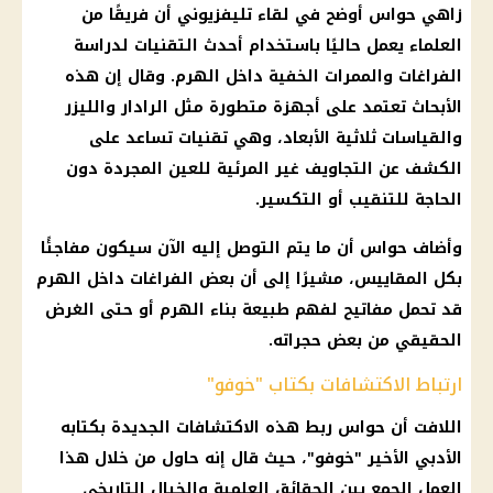
زاهي حواس أوضح في لقاء تليفزيوني أن فريقًا من
العلماء يعمل حاليًا باستخدام أحدث التقنيات لدراسة
الفراغات والممرات الخفية داخل الهرم. وقال إن هذه
الأبحاث تعتمد على أجهزة متطورة مثل الرادار والليزر
والقياسات ثلاثية الأبعاد، وهي تقنيات تساعد على
الكشف عن التجاويف غير المرئية للعين المجردة دون
الحاجة للتنقيب أو التكسير.
وأضاف حواس أن ما يتم التوصل إليه الآن سيكون مفاجئًا
بكل المقاييس، مشيرًا إلى أن بعض الفراغات داخل الهرم
قد تحمل مفاتيح لفهم طبيعة
بناء
الهرم أو حتى الغرض
الحقيقي من بعض حجراته.
ارتباط الاكتشافات بكتاب "خوفو"
اللافت أن حواس ربط هذه الاكتشافات الجديدة بكتابه
الأدبي الأخير "خوفو"، حيث قال إنه حاول من خلال هذا
العمل الجمع بين الحقائق العلمية والخيال التاريخي