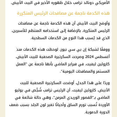
الأمريكي دونالد ترامب خلال ظهوره الأخير في البيت الأبيض.
هذه الكدمة ناجمة عن مصافحات الرئيس المتكررة
وأوضح البيت الأبيض أن هذه الكدمة ناجمة عن مصافحات
الرئيس
المتكررة، بالإضافة إلى استخدامه المنتظم للأسبرين،
الذي قد يُسبب هذا النوع من الكدمات السطحية.
ووفقًا لشبكة إن بي سي نيوز، لوحظت هذه الكدمات منذ
أغسطس 2024 وصرحت السكرتيرة الصحفية للبيت الأبيض،
كارولين ليفيت، في فبراير الماضي بأنها ناجمة عن "العمل
المستمر والمصافحات اليومية".
وردًا على هذا الجدل، أوضحت السكرتيرة الصحفية للبيت
الأبيض، كارولين ليفيت، أن
الرئيس
ترامب شُخِّص في يوليو
الماضي بـ"القصور الوريدي المزمن"، وهي حالة شائعة في
الأوردة تُسبب تورم الساق وأحيانًا تغير لون الجلد بسبب ضعف
الدورة الدموية.