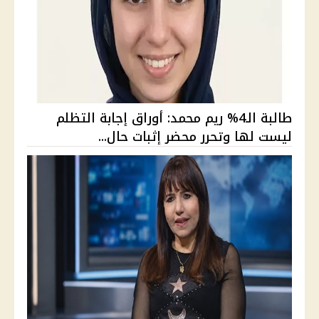
طالبة الـ4% ريم محمد: أوراق إجابة التظلم
ليست لها وتحرر محضر إثبات حال...