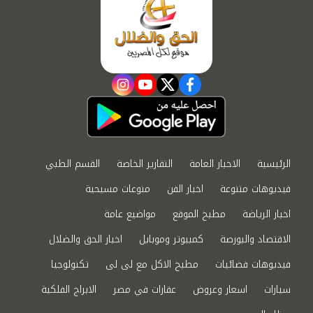
instagram
youtube
twitter
facebook
الرئيسية
الاخبار العامة
التقارير الخاصة
القسم الطبي
فيديوهات متنوعة
اخبار الفن
منوعات مسيحية
اخبار الرياضة
مطبخ الموقع
مواضيع عامة
الاقتصاد والبورصة
كمبيوتر وموبايل
اخبار الحق والضلال
فيديوهات فضائيات
مطبخ الاكل مع لى لى
تكنولوجيا
سيارات
اسعار وعروض
عقارات في مصر
الابراج الفلكية