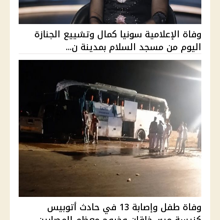
وفاة الإعلامية سونيا كمال وتشييع الجنازة
اليوم من مسجد السلام بمدينة ن...
وفاة طفل وإصابة 13 في حادث أتوبيس
كنيسة ميت خاقان وخروج معظم المصابين ...