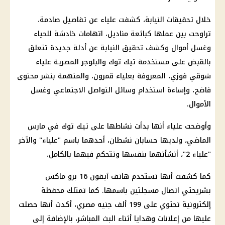
خلال تحقيقات النيابة، كشفت علياء عن تفاصيل صادمة،
تراوحت بين عملها كبائعة مناديل، اتهامات خادشة للحياء
وغسل أموال وكشف تحقيق النيابة عن أدلة جديدة تتعلق
بالقبض على مستخدمة تيك توك والبلوجر المصرية علياء
شوقي فوزي، المعروفة بعلياء قمرون، والمتهمة بنشر محتوى
فاضح، وإساءة استخدام وسائل التواصل الاجتماعي وغسل
الأموال.
وأوضحت علياء أنها بدأت نشاطها على تيك توك في مارس
الماضي، ولديها حسابان نشطان، أحدهما باسم "علياء" والآخر
"علياء 2"، أنشأتهما بنفسها وتتحكم فيهما بالكامل.
كما كشفت أنها تستخدم هاتف آيفون 16 برو ماكس
بشريحتي اتصال مسجلتين باسمها. كما تمتلك محفظة
إلكترونية تحتوي على 199 ألف جنيه مصري، أكدت أنها حصلت
عليها من إعلانات وهدايا أثناء البث المباشر، بالإضافة إلى