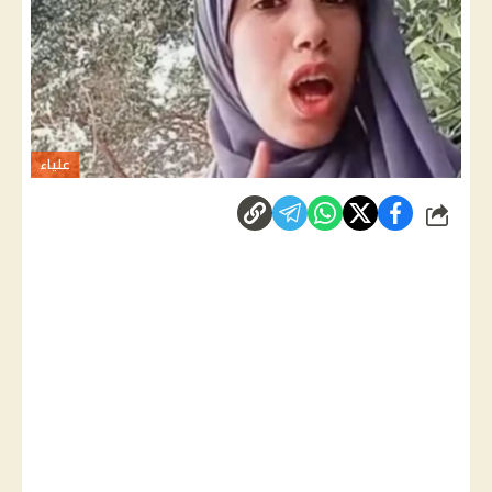
علياء
شارك