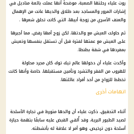
روت علياء رحلتها الصعبة، موضحةً أنها عملت بائعة مناديل في
إشارات المرور والمساجد بعد طلاق والديها عانت من الإهمال
والعنف الأسري من زوجة أبيها، التي كانت تحلق شعرها .
ثم حاولت العيش مع والدتها، لكن زوج أمها رفض، مما أجبرها
على العيش مع عمتها لفترة قبل أن تستقل بنفسها وتعيش
بمفردها في شقة بطنطا.
وأكدت علياء أن دخولها عالم تيك توك كان مجرد محاولة
للهروب من الفقر والتشرد وتأمين مستقبلها، خاصة وأنها كانت
تخطط للزواج من أحد أفراد عائلتها.
اتهامات أخرى
أثناء التحقيق، ذكرت علياء أن والدها متورط في تجارة الأسلحة
لصيد الطيور البرية، وقد أُلقي القبض عليه سابقًا بتهمة حيازة
أسلحة دون ترخيص، وهو أمر لا علاقة له بأنشطته.