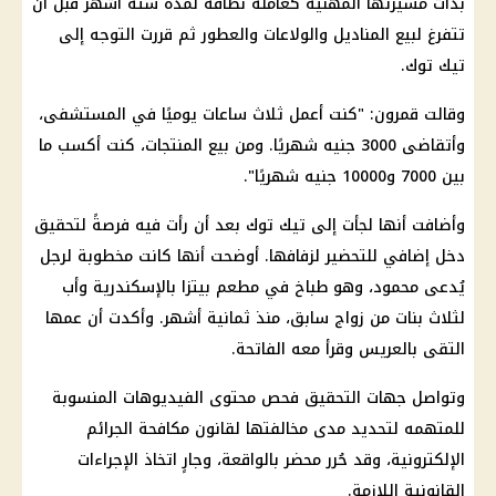
بدأت مسيرتها المهنية كعاملة نظافة لمدة ستة أشهر قبل أن
تتفرغ لبيع المناديل والولاعات والعطور ثم قررت التوجه إلى
تيك توك.
وقالت قمرون: "كنت أعمل ثلاث ساعات يوميًا في المستشفى،
وأتقاضى 3000 جنيه شهريًا. ومن بيع المنتجات، كنت أكسب ما
بين 7000 و10000 جنيه شهريًا".
وأضافت أنها لجأت إلى تيك توك بعد أن رأت فيه فرصةً لتحقيق
دخل إضافي للتحضير لزفافها. أوضحت أنها كانت مخطوبة لرجل
يُدعى محمود، وهو طباخ في مطعم بيتزا بالإسكندرية وأب
لثلاث بنات من زواج سابق، منذ ثمانية أشهر. وأكدت أن عمها
التقى بالعريس وقرأ معه الفاتحة.
وتواصل جهات التحقيق فحص محتوى الفيديوهات المنسوبة
للمتهمه لتحديد مدى مخالفتها لقانون مكافحة الجرائم
الإلكترونية، وقد حُرر محضر بالواقعة، وجارٍ اتخاذ الإجراءات
القانونية اللازمة.