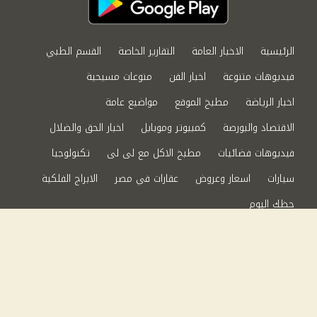
الرئيسية
الاخبار العامة
التقارير الخاصة
القسم الطبي
فيديوهات متنوعة
اخبار الفن
منوعات مسيحية
اخبار الرياضة
مطبخ الموقع
مواضيع عامة
الاقتصاد والبورصة
كمبيوتر وموبايل
اخبار الحق والضلال
فيديوهات فضائيات
مطبخ الاكل مع لى لى
تكنولوجيا
سيارات
اسعار وعروض
عقارات في مصر
الابراج الفلكية
حظك اليوم
من نحن
سياسة الخصوصية
اتصل بنا
©2024 الحق والضلال All Rights Reserved.
Powered by