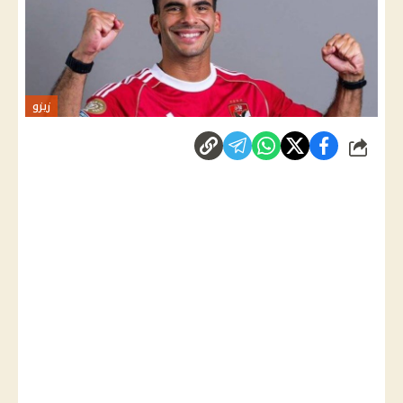
زيزو
شارك