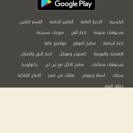
الرئيسية
الاخبار العامة
التقارير الخاصة
القسم الطبي
فيديوهات متنوعة
اخبار الفن
منوعات مسيحية
اخبار الرياضة
مطبخ الموقع
مواضيع عامة
الاقتصاد والبورصة
كمبيوتر وموبايل
اخبار الحق والضلال
فيديوهات فضائيات
مطبخ الاكل مع لى لى
تكنولوجيا
سيارات
اسعار وعروض
عقارات في مصر
الابراج الفلكية
حظك اليوم
من نحن
سياسة الخصوصية
اتصل بنا
©2024 الحق والضلال All Rights Reserved.
Powered by