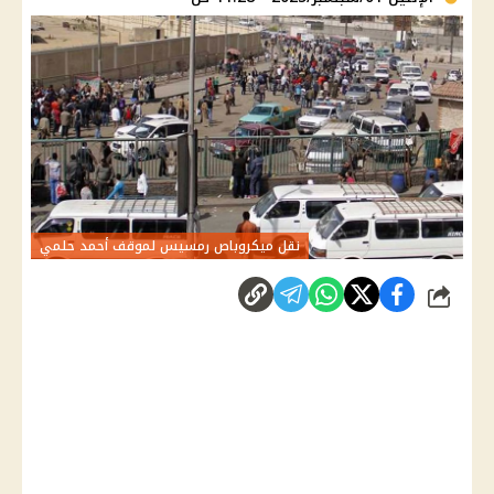
نقل ميكروباص رمسيس لموقف أحمد حلمي
شارك