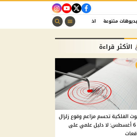
instagram
youtube
twitter
facebook
ديوهات متنوعة
اخبار الفن
منوعات مسيحية
اخبار الرياضة
الأكثر قراءة
وث الفلكية تحسم مزاعم وقوع زلزال
غدًا 6 أغسطس: لا دليل علمي على
قعات