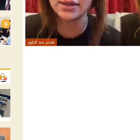
6
هدير عبد الرازق