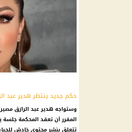
حكم جديد ينتظر هدير عبد الرازق يو
وستواجه هدير عبد الرازق مصير 
تتعلق بنشر
محتوى خادش للحياء