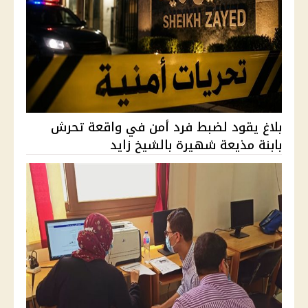
بلاغ يقود لضبط فرد أمن في واقعة تحرش
بابنة مذيعة شهيرة بالشيخ زايد