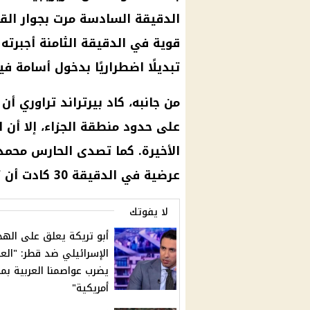
الدقيقة السادسة مرت بجوار القا
قوية في الدقيقة الثامنة أجبرته
تبديلًا اضطراريًا بدخول أسامة ف
من جانبه، كاد بيرتراند تراوري أ
على حدود منطقة الجزاء، إلا أن 
الأخيرة. كما تصدى الحارس
محمد
عرضية في الدقيقة 30 كادت أن تسكن شباكه.
لا يفوتك
أبو تريكة يعلق على الهج
الإسرائيلي ضد قطر: "الع
يضرب عواصمنا العربية بمب
أمريكية"