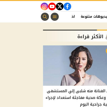
instagram
youtube
twitter
facebook
ديوهات متنوعة
اخبار الفن
منوعات مسيحية
اخبار الرياضة
الأكثر قراءة
الفنانة منه شلبى إلي المستشفى
وعكة صحية مفاجئة استعداد لإجراء
ة جراحية اليوم