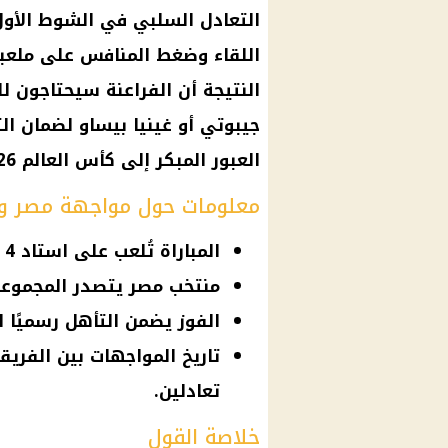
التعادل السلبي في الشوط الأو
اللقاء وضغط المنافس على ملعب
النتيجة أن الفراعنة سيحتاجون لل
جيبوتي
أو غينيا بيساو لضمان الت
العبور المبكر إلى
كأس العالم 2026
معلومات حول مواجهة مصر وب
المباراة تُلعب على استاد 4 أغسطس في العاصمة واجادوجو.
منتخب مصر يتصدر المجموعة برصيد 19 نقطة
الفوز يضمن التأهل رسميًا لل
تعادلين.
خلاصة القول