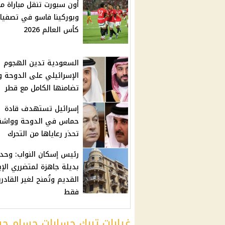
أون سبورت تنقل مباراة م
وبوركينا فاسو في تصفيا
كأس العالم 2026
السعودية تدين الهجوم
الإسرائيلي على الدوحة و
تضامنها الكامل مع قطر
إسرائيل تستهدف قادة
حماس في الدوحة وواشن
تحذر رعاياها من التحرك
رئيس إسكان النواب: وحد
بديلة جاهزة لمتضرري الإي
القديم وتُمنح لغير القادر
فقط
غيابات تربك حسابات حسام ح