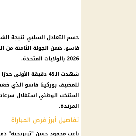
حسم التعادل السلبي نتيجة الش
فاسو
، ضمن الجولة الثامنة من ا
2026
بالولايات المتحدة.
شهدت الـ45 دقيقة الأولى
للمضيف
بوركينا فاسو
الذي
ضغط
المنتخب الوطني
استغلال سرعا
المرتدة.
تفاصيل أبرز فرص المباراة
باغت محمود حسن "تريزيجيه" دف