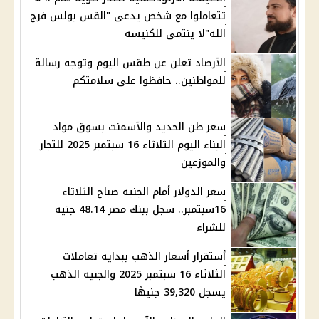
تتعاملوا مع شخص يدعى "القس بولس فرج
الله"لا ينتمى للكنيسه
الآرصاد تعلن عن طقس اليوم وتوجه رسالة
للمواطنين.. حافظوا على سلامتكم
سعر طن الحديد والآسمنت بسوق مواد
البناء اليوم الثلاثاء 16 سبتمبر 2025 للتجار
والموزعين
سعر الدولار أمام الجنيه صباح الثلاثاء
16سبتمبر.. سجل ببنك مصر 48.14 جنيه
للشراء
أستقرار أسعار الذهب ببدايه تعاملات
الثلاثاء 16 سبتمبر 2025 والجنيه الذهب
يسجل 39,320 جنيهًا