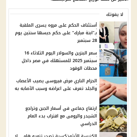
لا يفوتك
أستئناف الحكم على مروه يسرى الملقبة
بـ"ابنة مبارك" على حكم حبسها سنتين يوم
28 سبتمبر
سعر البنزين والسولار اليوم الثلاثاء 16
سبتمبر 2025 للمستهلك في مصر داخل
محطات الوقود
الحزام الناري مرض فيروسى يصيب الأعصاب
والجلد تعرف على اعراضه وسبب الآصابه به
ارتفاع جماعي في أسعار الجبن وتراجع
الشيدر والرومى مع اقتراب بدء العام
الدراسي
الكنيسة الأرثوذكسية تصدر تنويه هام .. لا