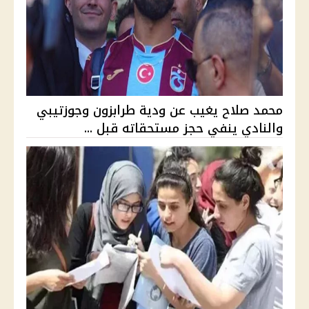
محمد صلاح يغيب عن ودية طرابزون وجوزتيبي
والنادي ينفي حجز مستحقاته قبل ...