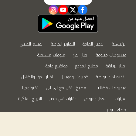
instagram
youtube
twitter
facebook
الرئيسية
الاخبار العامة
التقارير الخاصة
القسم الطبي
فيديوهات متنوعة
اخبار الفن
منوعات مسيحية
اخبار الرياضة
مطبخ الموقع
مواضيع عامة
الاقتصاد والبورصة
كمبيوتر وموبايل
اخبار الحق والضلال
فيديوهات فضائيات
مطبخ الاكل مع لى لى
تكنولوجيا
سيارات
اسعار وعروض
عقارات في مصر
الابراج الفلكية
حظك اليوم
من نحن
سياسة الخصوصية
اتصل بنا
©2024 الحق والضلال All Rights Reserved.