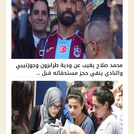
محمد صلاح يغيب عن ودية طرابزون وجوزتيبي
والنادي ينفي حجز مستحقاته قبل ...