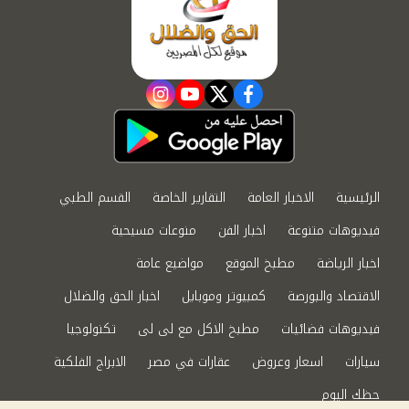
instagram
youtube
twitter
facebook
الرئيسية
الاخبار العامة
التقارير الخاصة
القسم الطبي
فيديوهات متنوعة
اخبار الفن
منوعات مسيحية
اخبار الرياضة
مطبخ الموقع
مواضيع عامة
الاقتصاد والبورصة
كمبيوتر وموبايل
اخبار الحق والضلال
فيديوهات فضائيات
مطبخ الاكل مع لى لى
تكنولوجيا
سيارات
اسعار وعروض
عقارات في مصر
الابراج الفلكية
حظك اليوم