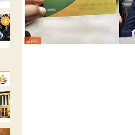
6
التموين