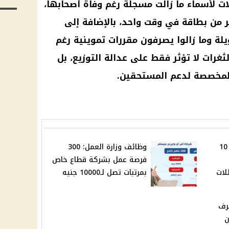
ت لأسماء ما زالت مسجلة رغم وفاة أصحابها،
من بطاقة في وقت واحد، بالإضافة إلى
يلة وما زالوا يصرفون
مقررات تموينية
رغم
رات لا تؤثر فقط على عدالة التوزيع، بل
لمخصصة لدعم المستحقين.
إجازات شهر أكتوبر 2025: 10
وظائف وزارة العمل: 300
فرصة عمل بشركة قطاع خاص
لنصر و9 عطلات
بمرتبات تصل لـ10000 جنيه
202: الصرف
دون