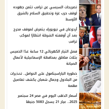
تصريحات السيسي عن ترامب تثمن جهوده
لوقف حرب غزة وتحقيق السلام بالشرق
الأوسط
أردوغان في نيويورك يتعرض لموقف محرج
بعد أن أوقفته الشرطة انتظارًا لموكب
ترامب
فصل التيار الكهربائي 12 ساعة غدًا الخميس
بثلاث مناطق بمحافظة الإسماعيلية لأعمال
الصيانة
خطورة الباراسيتامول على الحوامل.. تحذيرات
من البنادول وجمال شعبان يكشف تفاصيل
مهمة
أسعار الذهب اليوم في مصر 24 سبتمبر
2025.. عيار 21 يسجل 5083 جنيها