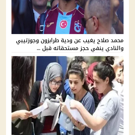
محمد صلاح يغيب عن ودية طرابزون وجوزتيبي
والنادي ينفي حجز مستحقاته قبل ...