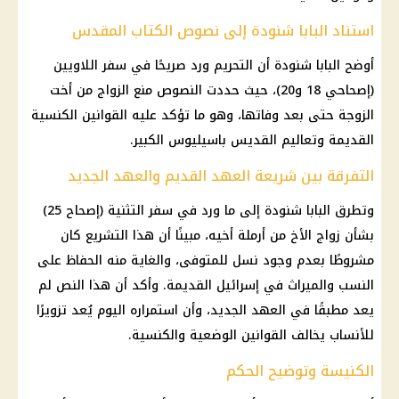
استناد البابا شنودة إلى نصوص الكتاب المقدس
أوضح البابا شنودة أن التحريم ورد صريحًا في سفر اللاويين
(إصحاحي 18 و20)، حيث حددت النصوص منع الزواج من أخت
الزوجة حتى بعد وفاتها، وهو ما تؤكد عليه القوانين الكنسية
القديمة وتعاليم القديس باسيليوس الكبير.
التفرقة بين شريعة العهد القديم والعهد الجديد
وتطرق البابا شنودة إلى ما ورد في سفر التثنية (إصحاح 25)
بشأن زواج الأخ من أرملة أخيه، مبينًا أن هذا التشريع كان
مشروطًا بعدم وجود نسل للمتوفى، والغاية منه الحفاظ على
النسب والميراث في إسرائيل القديمة. وأكد أن هذا النص لم
يعد مطبقًا في العهد الجديد، وأن استمراره اليوم يُعد تزويرًا
للأنساب يخالف القوانين الوضعية والكنسية.
الكنيسة وتوضيح الحكم