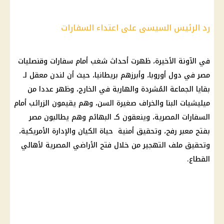
رد الرئيس السيسى على اعتداء السفارات
في الآونة الأخيرة، ظهرت أحداث شغب أمام سفارات وقنصليات
مصر في دول أوروبا، وأبرزهم بريطانيا، حيث أن لندن معقل لـ
بقايا الجماعة المُشردة والهاربة في الخارج، وظهر عددا من
ميليشيات البنا والخراف صغيرة السن، وهم يقيمون الزرائب أمام
السفارات المصرية، وينعقون كـ البهائم وهم يطالبون مصر
بفتح معبر رفح، وتحقيق أمنية حياة الكيان والإدارة الأمريكية،
وتحقيق ملف التهجير من خلال فتح الأراضي المصرية لأهالي
القطاع.