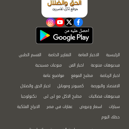
instagram
youtube
twitter
facebook
الرئيسية
الاخبار العامة
التقارير الخاصة
القسم الطبي
فيديوهات متنوعة
اخبار الفن
منوعات مسيحية
اخبار الرياضة
مطبخ الموقع
مواضيع عامة
الاقتصاد والبورصة
كمبيوتر وموبايل
اخبار الحق والضلال
فيديوهات فضائيات
مطبخ الاكل مع لى لى
تكنولوجيا
سيارات
اسعار وعروض
عقارات في مصر
الابراج الفلكية
حظك اليوم