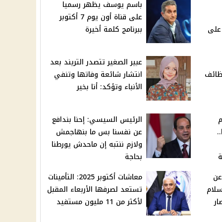
باسم يوسف يظهر رسميا
على قناة أون يوم 7 أكتوبر
على
ببرنامج كلمة أخيرة
عبير الصغير تتصدر التريند بعد
وظائف
انتشار شائعة وفاتها وتنفي
الأنباء وتؤكد: أنا بخير
م
الرئيس السيسي: إحنا بندافع
عامًا..
عن نفسنا بس ما بنهاجمش
ولازم ننتبه إن ماحدش يورطنا
ة
بحاجة
عن
معاشات أكتوبر 2025: التأمينات
سلام
تستعد لصرفها الأربعاء المقبل
ار
لأكثر من 11 مليون مستفيد