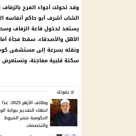
وقد تحولت أجواء الفرح بالزفاف
الشاب أشرف أبو حاكم أنفاسه الأ
يستعد لدخول قاعة الزفاف وسط ا
الأهل والأصدقاء، سقط فجأة أمام
ونقله بسرعة إلى
مستشفى
كوم 
سكتة قلبية
مفاجئة، ونستعرض لك
لا يفوتك
وظائف الأزهر 2025: غدًا
انتهاء التقديم ببوابة ال
الحكومية ننشر الشروط
والتخصصات