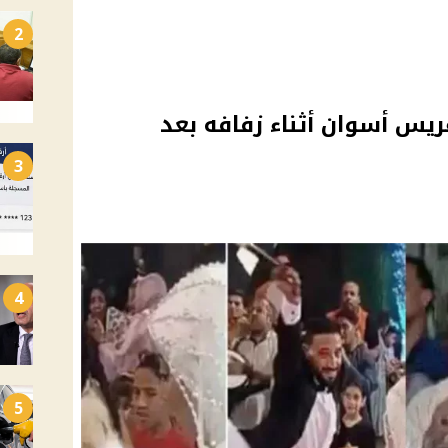
2
يس أسوان أثناء زفافه بعد
3
4
5