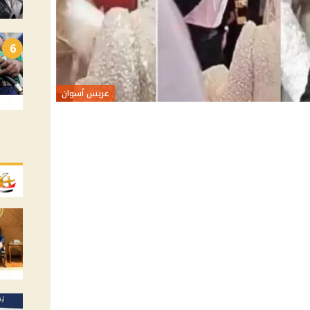
6
عريس أسوان