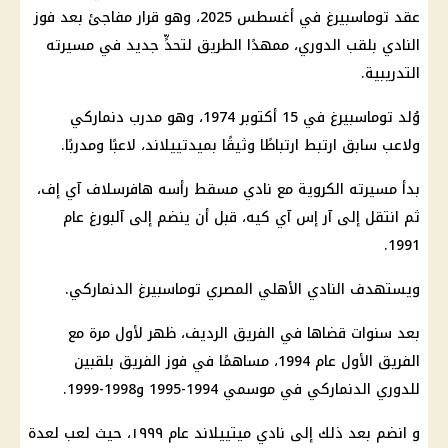
عقد توماسبيرغ في أغسطس 2025، وهو قرار مفاجئ بعد فوز
النادي بلقب الدوري، ممهدًا الطريق لتحدٍّ جديد في مسيرته
التدريبية.
وُلد توماسبيرغ في 15 أكتوبر 1974، وهو مدرب دنماركي
ولاعب سابق ارتبط ارتباطًا وثيقًا بميدتييلاند، لاعبًا ومدربًا.
بدأ مسيرته الكروية مع نادي مسقط رأسه هافرسلاف آي إف،
ثم انتقل إلى آر إس آي كيه، قبل أن ينضم إلى آلبورغ عام
1991.
ويستهدف
النادي الأهلي
المصري
توماسبيرغ الدنماركي.
بعد سنوات قضاها في الفريق الرديف، ظهر لأول مرة مع
الفريق الأول عام 1994، مساهمًا في فوز الفريق بلقبين
للدوري الدنماركي في موسمي 1994-1995 و1998-1999.
و انضم بعد ذلك إلى نادي ميتييلاند عام ١٩٩٩، حيث لعب لعدة