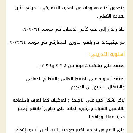
وتجدون أدناه معلومات عن المدرب الدنماركي، المرشح الأبرز
لقيادة الأهلي.
قاد راندرز إلى لقب كأس الدنمارك في موسم ٢٠٢٠/٢١.
مع ميتييلاند، فاز بلقب الدوري الدنماركي في موسم ٢٠٢٣/٢٤.
أسلوبه التدريبي:
يعتمد على تشكيلات مرنة بين ٤-٣-٣ و٤-٢-٣-١.
يعتمد أسلوبه على الضغط العالي والتنظيم الدفاعي
والانتقال السريع إلى الهجوم.
يُركز بشكل كبير على الأجنحة والعرضيات كما يُعرف باهتمامه
باللاعبين الشباب وتركيزه الدائم على تطوير أدائهم. يُعتبر
مدربًا عمليًا وواقعيًا.
على الرغم من نجاحه الكبير مع ميتييلاند، أعلن النادي إنهاء