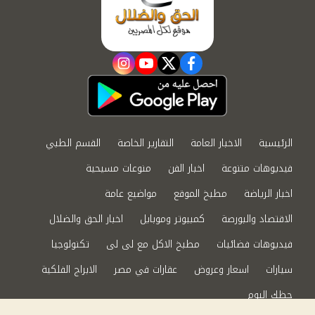
instagram
youtube
twitter
facebook
الرئيسية
الاخبار العامة
التقارير الخاصة
القسم الطبي
فيديوهات متنوعة
اخبار الفن
منوعات مسيحية
اخبار الرياضة
مطبخ الموقع
مواضيع عامة
الاقتصاد والبورصة
كمبيوتر وموبايل
اخبار الحق والضلال
فيديوهات فضائيات
مطبخ الاكل مع لى لى
تكنولوجيا
سيارات
اسعار وعروض
عقارات في مصر
الابراج الفلكية
حظك اليوم