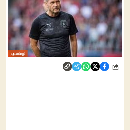
توماسبرج
شارك