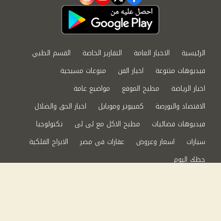
instagram
youtube
twitter
facebook
الرئيسية
الاخبار العامة
التقارير الخاصة
القسم الطبي
فيديوهات متنوعة
اخبار الفن
منوعات مسيحية
اخبار الرياضة
مطبخ الموقع
مواضيع عامة
الاقتصاد والبورصة
كمبيوتر وموبايل
اخبار الحق والضلال
فيديوهات فضائيات
مطبخ الاكل مع لى لى
تكنولوجيا
سيارات
اسعار وعروض
عقارات في مصر
الابراج الفلكية
حظك اليوم
من نحن
سياسة الخصوصية
اتصل بنا
©2024 الحق والضلال All Rights Reserved.
Powered by