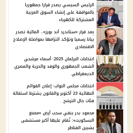
الرئيس السيسي يصدر قرارا جمهوريا
بالموافقة على إنشاء السوق العربية
المشتركة للكهرباء
بعد قرار «ستاندرد آند بورز».. المالية تصدر
بيانا رسميا وتؤكد التزامها بمواصلة الإصلاح
الاقتصادي
انتخابات البرلمان 2025: أسماء مرشحي
الشعب الجمهوري والوفد والحرية والمصري
الديمقراطي
انتخابات مجلس النواب: إعلان القوائم
النهائية 23 أكتوبر والقانون يشترط استقالة
فئات حال الترشح
محمود بدر ينفي سحب أرض «مصنع
البسكويت»: تُقام عليها أكبر مستشفى
بشبين القناطر