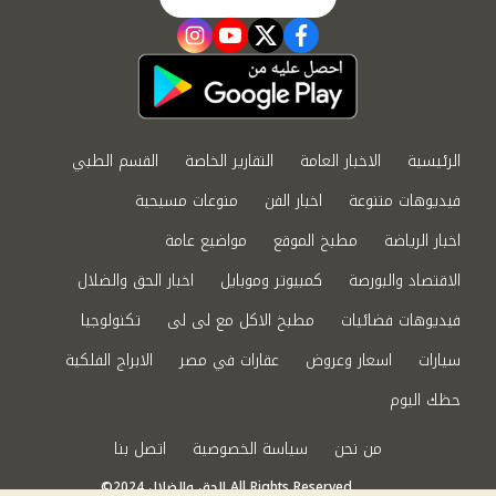
instagram
youtube
twitter
facebook
الرئيسية
الاخبار العامة
التقارير الخاصة
القسم الطبي
فيديوهات متنوعة
اخبار الفن
منوعات مسيحية
اخبار الرياضة
مطبخ الموقع
مواضيع عامة
الاقتصاد والبورصة
كمبيوتر وموبايل
اخبار الحق والضلال
فيديوهات فضائيات
مطبخ الاكل مع لى لى
تكنولوجيا
سيارات
اسعار وعروض
عقارات في مصر
الابراج الفلكية
حظك اليوم
من نحن
سياسة الخصوصية
اتصل بنا
©2024 الحق والضلال All Rights Reserved.