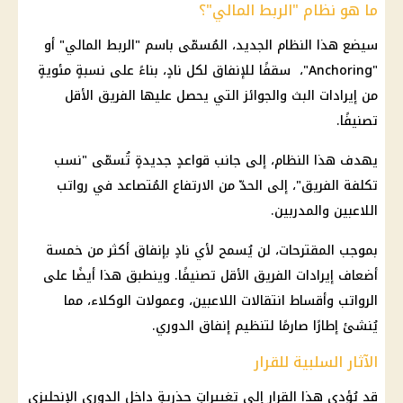
ما هو نظام "الربط المالي"؟
سيضع هذا النظام الجديد، المُسمّى باسم "الربط المالي" أو
"Anchoring"، سقفًا للإنفاق لكل نادٍ، بناءً على نسبةٍ مئويةٍ
من إيرادات البث والجوائز التي يحصل عليها الفريق الأقل
تصنيفًا.
يهدف هذا النظام، إلى جانب قواعدٍ جديدةٍ تُسمّى "نسب
تكلفة الفريق"، إلى الحدّ من الارتفاع المُتصاعد في رواتب
اللاعبين والمدربين.
بموجب المقترحات، لن يُسمح لأي نادٍ بإنفاق أكثر من خمسة
أضعاف إيرادات الفريق الأقل تصنيفًا. وينطبق هذا أيضًا على
الرواتب وأقساط انتقالات اللاعبين، وعمولات الوكلاء، مما
يُنشئ إطارًا صارمًا لتنظيم إنفاق الدوري.
الآثار السلبية للقرار
قد يُؤدي هذا القرار إلى تغييراتٍ جذريةٍ داخل الدوري الإنجليزي